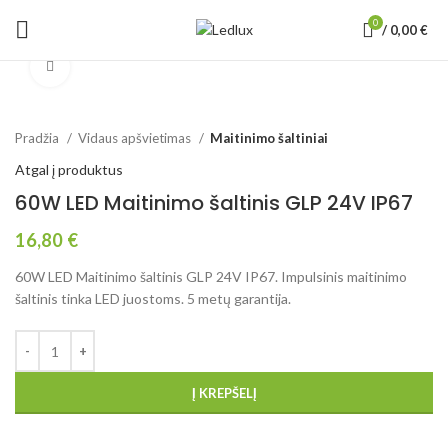
0
/
0,00
€
Padidinti
Pradžia
Vidaus apšvietimas
Maitinimo šaltiniai
Atgal į produktus
60W LED Maitinimo šaltinis GLP 24V IP67
16,80
€
60W LED Maitinimo šaltinis GLP 24V IP67. Impulsinis maitinimo
šaltinis tinka LED juostoms. 5 metų garantija.
Į KREPŠELĮ