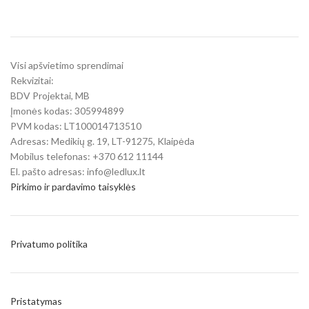
Visi apšvietimo sprendimai
Rekvizitai:
BDV Projektai, MB
Įmonės kodas: 305994899
PVM kodas: LT100014713510
Adresas: Medikių g. 19, LT-91275, Klaipėda
Mobilus telefonas: +370 612 11144
El. pašto adresas: info@ledlux.lt
Pirkimo ir pardavimo taisyklės
Privatumo politika
Pristatymas