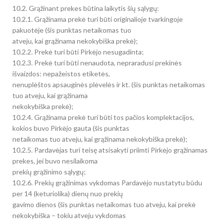
10.2. Grąžinant prekes būtina laikytis šių sąlygų:
10.2.1. Grąžinama prekė turi būti originalioje tvarkingoje
pakuotėje (šis punktas netaikomas tuo
atveju, kai grąžinama nekokybiška prekė);
10.2.2. Prekė turi būti Pirkėjo nesugadinta;
10.2.3. Prekė turi būti nenaudota, nepraradusi prekinės
išvaizdos: nepažeistos etiketės,
nenuplėštos apsauginės plėvelės ir kt. (šis punktas netaikomas
tuo atveju, kai grąžinama
nekokybiška prekė);
10.2.4. Grąžinama prekė turi būti tos pačios komplektacijos,
kokios buvo Pirkėjo gauta (šis punktas
netaikomas tuo atveju, kai grąžinama nekokybiška prekė);
10.2.5. Pardavėjas turi teisę atsisakyti priimti Pirkėjo grąžinamas
prekes, jei buvo nesilaikoma
prekių grąžinimo sąlygų;
10.2.6. Prekių grąžinimas vykdomas Pardavėjo nustatytu būdu
per 14 (keturiolika) dienų nuo prekių
gavimo dienos (šis punktas netaikomas tuo atveju, kai prekė
nekokybiška – tokiu atveju vykdomas