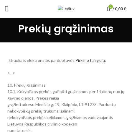
0
/
0,00
€
Prekių grąžinimas
Ištrauka iš elektroninės parduotuvės
Pirkimo taisyklių
:
<…>
10. Prekių grąžinimas
10.1. Kokybiškos prekės gali būti grąžinamos per 14 dienų nuo jų
gavimo dienos. Prekes reikia
grąžinti adresu Medikių g. 19, Klaipėda, LT-91273. Parduotų
nekokybiškų prekių trūkumai šalinami,
nekokybiškos prekės keičiamos, grąžinamos vadovaujantis
Lietuvos Respublikos civilinio kodekso
nuostatomis.