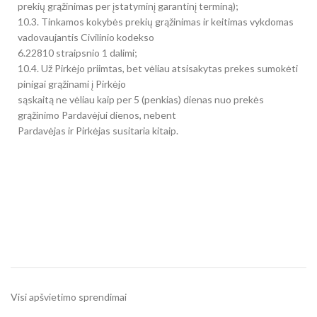
prekių grąžinimas per įstatyminį garantinį terminą);
10.3. Tinkamos kokybės prekių grąžinimas ir keitimas vykdomas
vadovaujantis Civilinio kodekso
6.22810 straipsnio 1 dalimi;
10.4. Už Pirkėjo priimtas, bet vėliau atsisakytas prekes sumokėti
pinigai grąžinami į Pirkėjo
sąskaitą ne vėliau kaip per 5 (penkias) dienas nuo prekės
grąžinimo Pardavėjui dienos, nebent
Pardavėjas ir Pirkėjas susitaria kit
aip.
Visi apšvietimo sprendimai