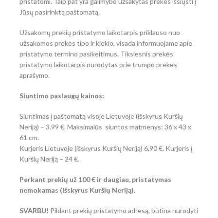
pristatomi. Taip pat yra galimybė užsakytas prekes išsiųsti į
Jūsų pasirinktą paštomatą.
Užsakomų prekių pristatymo laikotarpis priklauso nuo
užsakomos prekės tipo ir kiekio, visada informuojame apie
pristatymo termino pasikeitimus. Tikslesnis prekės
pristatymo laikotarpis nurodytas prie trumpo prekės
aprašymo.
Siuntimo paslaugų kainos:
Siuntimas į paštomatą visoje Lietuvoje (išskyrus Kuršių
Neriją) – 3.99 €. Maksimalūs siuntos matmenys: 36 x 43 x
61 cm.
Kurjeris Lietuvoje (išskyrus Kuršių Neriją) 6,90 €.
Kurjeris į
Kuršių Neriją – 24 €.
Perkant prekių už 100 € ir daugiau, pristatymas
nemokamas (išskyrus Kuršių Neriją).
SVARBU!
Pildant prekių pristatymo adresą, būtina nurodyti