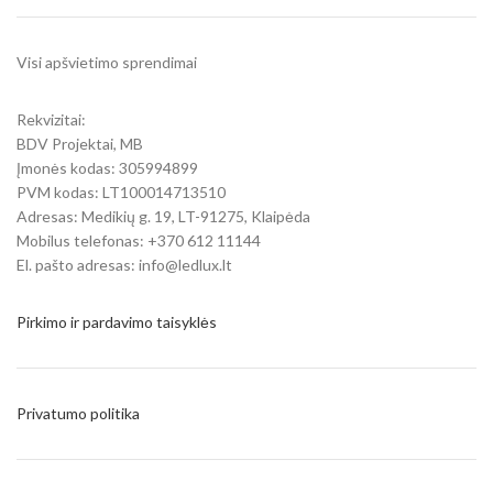
Visi apšvietimo sprendimai
Rekvizitai:
BDV Projektai, MB
Įmonės kodas: 305994899
PVM kodas: LT100014713510
Adresas: Medikių g. 19, LT-91275, Klaipėda
Mobilus telefonas: +370 612 11144
El. pašto adresas: info@ledlux.lt
Pirkimo ir pardavimo taisyklės
Privatumo politika