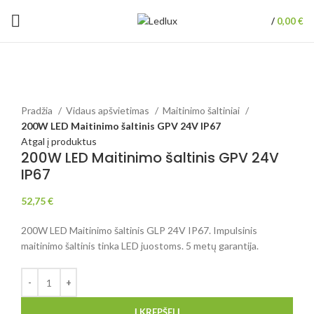
/
0,00
€
Padidinti
Pradžia
Vidaus apšvietimas
Maitinimo šaltiniai
200W LED Maitinimo šaltinis GPV 24V IP67
Atgal į produktus
200W LED Maitinimo šaltinis GPV 24V
IP67
52,75
€
200W LED Maitinimo šaltinis GLP 24V IP67. Impulsinis
maitinimo šaltinis tinka LED juostoms. 5 metų garantija.
Į KREPŠELĮ