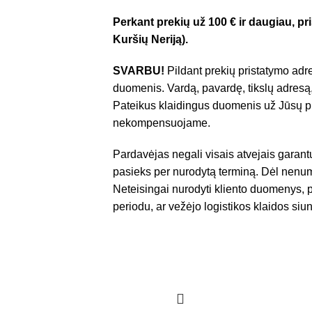
Perkant prekių už 100 € ir daugiau, 
Kuršių Neriją).
SVARBU!
Pildant prekių pristatymo adre
duomenis. Vardą, pavardę, tikslų adresą,
Pateikus klaidingus duomenis už Jūsų pr
nekompensuojame.
Pardavėjas negali visais atvejais garant
pasieks per nurodytą terminą. Dėl nenum
Neteisingai nurodyti kliento duomenys, p
periodu, ar vežėjo logistikos klaidos siun