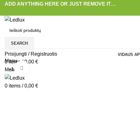
ADD ANYTHING HERE OR JUST REMOVE IT…
SEARCH
Prisijungti / Registruotis
VIDAUS AP
Menu
0
items
/
0,00
€
Padidinti
-16%
Menu
0
items
/
0,00
€