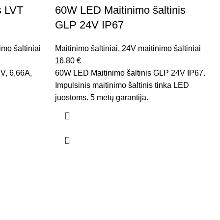
s LVT
60W LED Maitinimo šaltinis
GLP 24V IP67
mo šaltiniai
Maitinimo šaltiniai
,
24V maitinimo šaltiniai
16,80
€
V, 6,66A,
60W LED Maitinimo šaltinis GLP 24V IP67.
Impulsinis maitinimo šaltinis tinka LED
juostoms. 5 metų garantija.
M
2
1