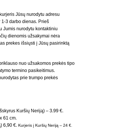
kurjeris Jūsų nurodytu adresu
er 1-3 darbo dienas. Prieš
su Jumis nurodytu kontaktiniu
venčių dienomis užsakymai nėra
as prekes išsiųsti į Jūsų pasirinktą
 priklauso nuo užsakomos prekės tipo
tatymo termino pasikeitimus.
 nurodytas prie trumpo prekės
šskyrus Kuršių Neriją) – 3.99 €.
x 61 cm.
ą) 6,90 €.
Kurjeris į Kuršių Neriją – 24 €.