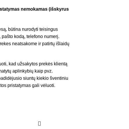
pristatymas nemokamas (išskyrus
są, būtina nurodyti teisingus
 pašto kodą, telefono numerį.
ekes neatsakome ir patirtų išlaidų
uoti, kad užsakytos prekės klientą
atytų aplinkybių kaip pvz.
adidėjusio siuntų kiekio šventiniu
tos pristatymas gali vėluoti.