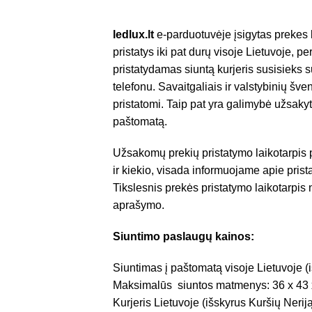
ledlux.lt
e-parduotuvėje įsigytas prekes 
pristatys iki pat durų visoje Lietuvoje, p
pristatydamas siuntą kurjeris susisieks 
telefonu. Savaitgaliais ir valstybinių š
pristatomi. Taip pat yra galimybė užsakyt
paštomatą.
Užsakomų prekių pristatymo laikotarpis
ir kiekio, visada informuojame apie pris
Tikslesnis prekės pristatymo laikotarpis
aprašymo.
Siuntimo paslaugų kainos:
Siuntimas į paštomatą visoje Lietuvoje (i
Maksimalūs siuntos matmenys: 36 x 43 
Kurjeris Lietuvoje (išskyrus Kuršių Nerij