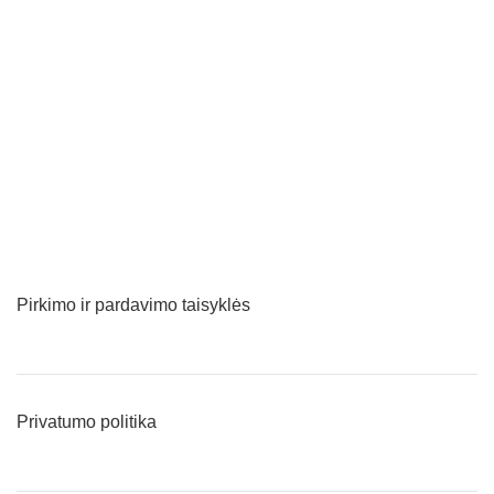
I
L
Pirkimo ir pardavimo taisyklės
Privatumo politika