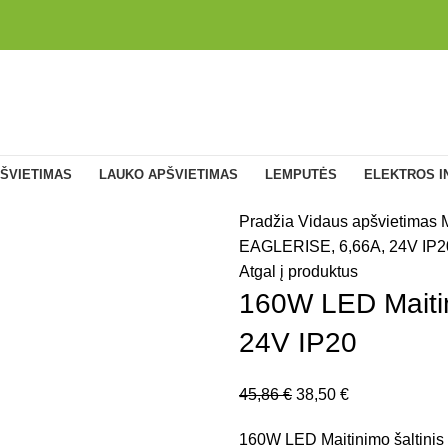
ŠVIETIMAS
LAUKO APŠVIETIMAS
LEMPUTĖS
ELEKTROS I
Pradžia
Vidaus apšvietimas
M
EAGLERISE, 6,66A, 24V IP2
Atgal į produktus
160W LED Maitin
24V IP20
45,86
€
38,50
€
160W LED Maitinimo šaltinis