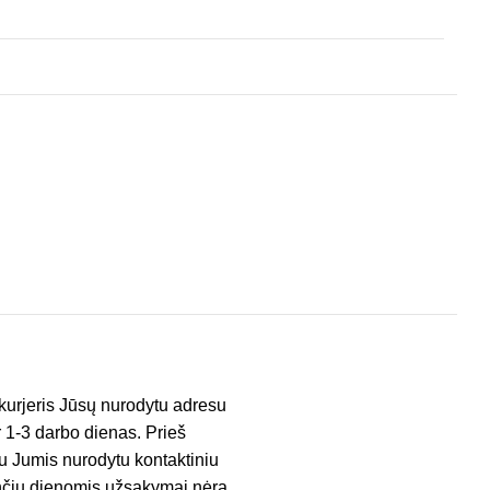
kurjeris Jūsų nurodytu adresu
er 1-3 darbo dienas. Prieš
su Jumis nurodytu kontaktiniu
venčių dienomis užsakymai nėra