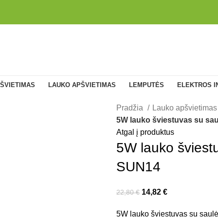
ŠVIETIMAS
LAUKO APŠVIETIMAS
LEMPUTĖS
ELEKTROS I
Pradžia
Lauko apšvietima
5W lauko šviestuvas su sa
Atgal į produktus
5W lauko šviestu
SUN14
14,82
€
22,80
€
5W lauko šviestuvas su saulė