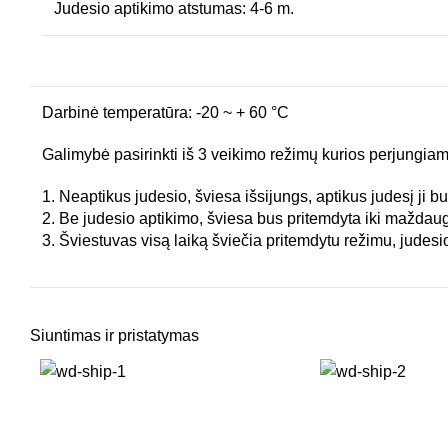
Judesio aptikimo atstumas: 4-6 m.
Darbinė temperatūra: -20 ~ + 60 °C
Galimybė pasirinkti iš 3 veikimo režimų kurios perjungiam
1. Neaptikus judesio, šviesa išsijungs, aptikus judesį ji b
2. Be judesio aptikimo, šviesa bus pritemdyta iki maždau
3. Šviestuvas visą laiką šviečia pritemdytu režimu, judesio 
Siuntimas ir pristatymas