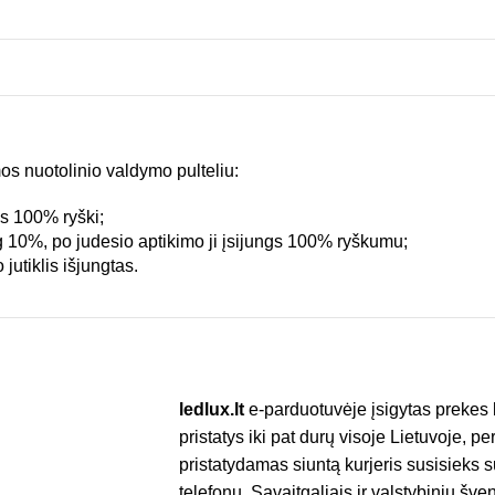
os nuotolinio valdymo pulteliu:
us 100% ryški;
g 10%, po judesio aptikimo ji įsijungs 100% ryškumu;
jutiklis išjungtas.
ledlux.lt
e-parduotuvėje įsigytas prekes 
pristatys iki pat durų visoje Lietuvoje, p
pristatydamas siuntą kurjeris susisieks 
telefonu. Savaitgaliais ir valstybinių š