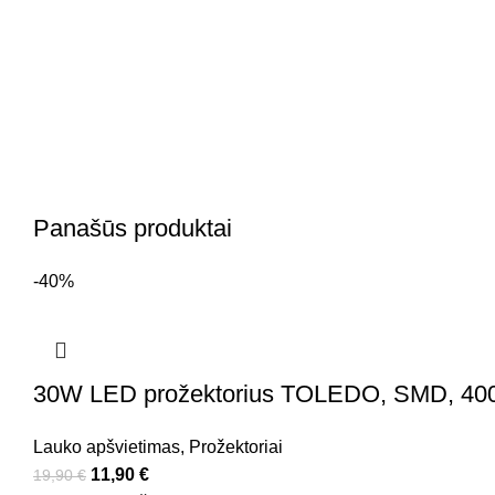
Panašūs produktai
-40%
30W LED prožektorius TOLEDO, SMD, 4000K 
Lauko apšvietimas
,
Prožektoriai
11,90
€
19,90
€