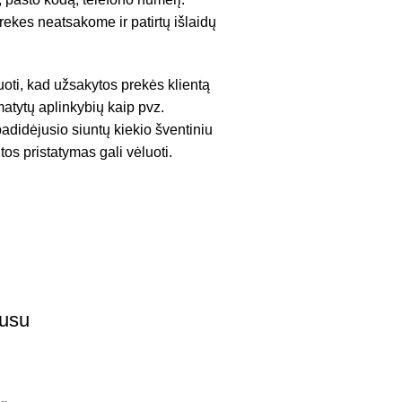
ekes neatsakome ir patirtų išlaidų
uoti, kad užsakytos prekės klientą
atytų aplinkybių kaip pvz.
adidėjusio siuntų kiekio šventiniu
tos pristatymas gali vėluoti.
pusu