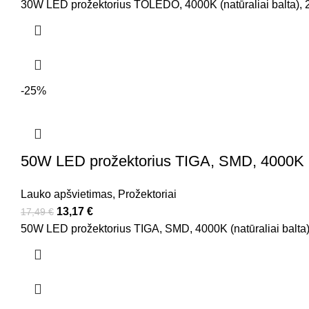
30W LED prožektorius TOLEDO, 4000K (natūraliai balta), 2
-25%
50W LED prožektorius TIGA, SMD, 4000K (na
Lauko apšvietimas
,
Prožektoriai
13,17
€
17,49
€
50W LED prožektorius TIGA, SMD, 4000K (natūraliai balta),