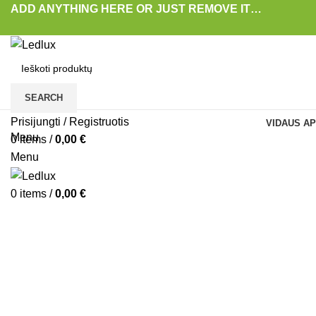
ADD ANYTHING HERE OR JUST REMOVE IT…
SEARCH
Prisijungti / Registruotis
VIDAUS AP
Menu
0
items
/
0,00
€
-35%
Menu
0
items
/
0,00
€
Padidinti