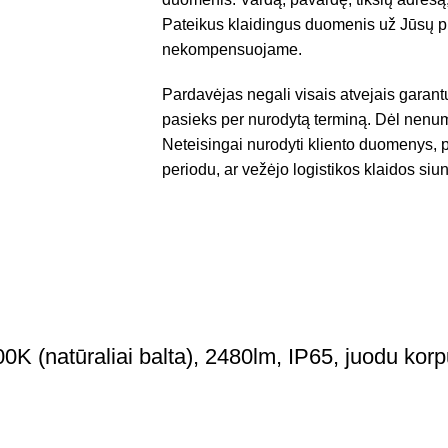
Pateikus klaidingus duomenis už Jūsų pr
nekompensuojame.
Pardavėjas negali visais atvejais garant
pasieks per nurodytą terminą. Dėl nenum
Neteisingai nurodyti kliento duomenys, p
periodu, ar vežėjo logistikos klaidos siun
(natūraliai balta), 2480lm, IP65, juodu kor