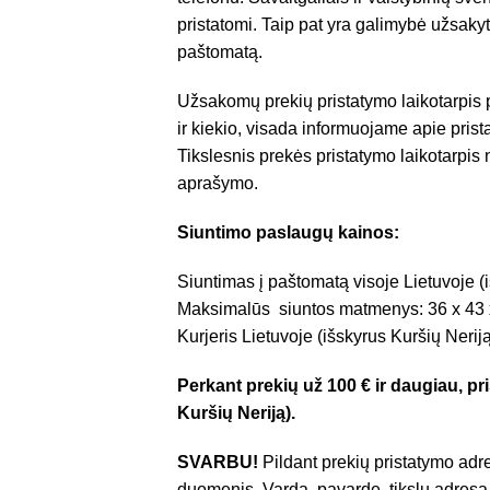
pristatomi. Taip pat yra galimybė užsakyt
paštomatą.
Užsakomų prekių pristatymo laikotarpis
ir kiekio, visada informuojame apie pris
Tikslesnis prekės pristatymo laikotarpis
aprašymo.
Siuntimo paslaugų kainos:
Siuntimas į paštomatą visoje Lietuvoje (i
Maksimalūs siuntos matmenys: 36 x 43 
Kurjeris Lietuvoje (išskyrus Kuršių Nerij
Perkant prekių už 100 € ir daugiau, 
Kuršių Neriją).
SVARBU!
Pildant prekių pristatymo adre
duomenis. Vardą, pavardę, tikslų adresą,