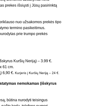
as prekes išsiųsti į Jūsų pasirinktą
 priklauso nuo užsakomos prekės tipo
tatymo termino pasikeitimus.
 nurodytas prie trumpo prekės
šskyrus Kuršių Neriją) – 3.99 €.
x 61 cm.
ą) 6,90 €.
Kurjeris į Kuršių Neriją – 24 €.
pristatymas nemokamas (išskyrus
są, būtina nurodyti teisingus
 pašto kodą, telefono numerį.