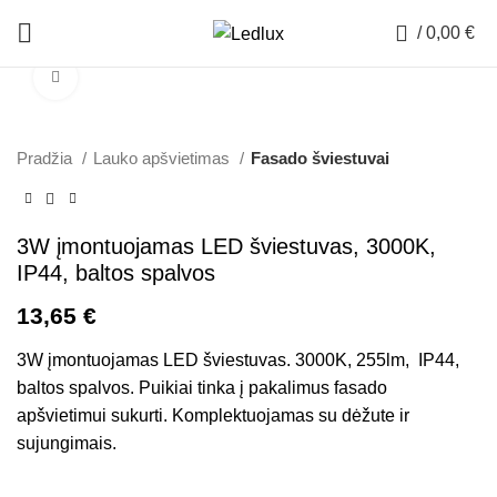
0
/
0,00
€
Padidinti
Pradžia
Lauko apšvietimas
Fasado šviestuvai
3W įmontuojamas LED šviestuvas, 3000K,
IP44, baltos spalvos
13,65
€
3W įmontuojamas LED šviestuvas. 3000K, 255lm, IP44,
baltos spalvos. Puikiai tinka į pakalimus fasado
apšvietimui sukurti. Komplektuojamas su dėžute ir
sujungimais.