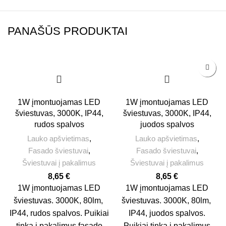
PANAŠŪS PRODUKTAI
1W įmontuojamas LED
1W įmontuojamas LED
šviestuvas, 3000K, IP44,
šviestuvas, 3000K, IP44,
rudos spalvos
juodos spalvos
Lauko apšvietimas
,
Lauko apšvietimas
,
Fasado šviestuvai
,
Fasado šviestuvai
,
Šviestuvai į pakalimus
Šviestuvai į pakalimus
8,65
€
8,65
€
1W įmontuojamas LED
1W įmontuojamas LED
šviestuvas. 3000K, 80lm,
šviestuvas. 3000K, 80lm,
IP44, rudos spalvos. Puikiai
IP44, juodos spalvos.
tinka į pakalimus fasado
Puikiai tinka į pakalimus