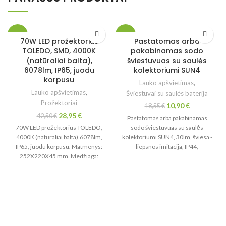
-32%
-41%
70W LED prožektorius
Pastatomas arba
TOLEDO, SMD, 4000K
pakabinamas sodo
(natūraliai balta),
šviestuvuas su saulės
6078lm, IP65, juodu
kolektoriumi SUN4
korpusu
Lauko apšvietimas
,
Lauko apšvietimas
,
Šviestuvai su saulės baterija
Prožektoriai
10,90
€
18,55
€
28,95
€
42,50
€
Pastatomas arba pakabinamas
70W LED prožektorius TOLEDO,
sodo šviestuvuas su saulės
4000K (natūraliai balta),6078lm,
kolektoriumi SUN4, 30lm, šviesa -
IP65, juodu korpusu. Matmenys:
liepsnos imitacija, IP44,
252X220X45 mm. Medžiaga:
matmenys: 90 x 90 x 170mm.
aliuminis + grūdintas stiklas. 3
metų garantija.