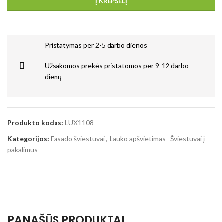
Į KREPŠELĮ
Pristatymas per 2-5 darbo dienos
Užsakomos prekės pristatomos per 9-12 darbo
dienų
Produkto kodas:
LUX1108
Kategorijos:
Fasado šviestuvai
,
Lauko apšvietimas
,
Šviestuvai į
pakalimus
PANAŠŪS PRODUKTAI