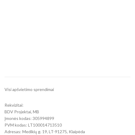
Visi apšvietimo sprendimai
Rekvizitai:
BDV Projektai, MB
Įmonės kodas: 305994899
PVM kodas: LT100014713510
Adresas: Medikių g. 19, LT-91275, Klaipėda