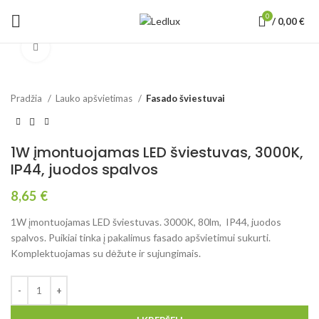
0
/
0,00
€
Padidinti
Pradžia
Lauko apšvietimas
Fasado šviestuvai
1W įmontuojamas LED šviestuvas, 3000K,
IP44, juodos spalvos
8,65
€
1W įmontuojamas LED šviestuvas. 3000K, 80lm, IP44, juodos
spalvos. Puikiai tinka į pakalimus fasado apšvietimui sukurti.
Komplektuojamas su dėžute ir sujungimais.