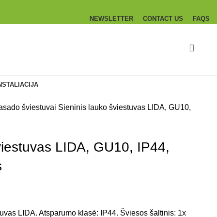
NEWSLETTER
CONTACT US
FAQS
NSTALIACIJA
asado šviestuvai
Sieninis lauko šviestuvas LIDA, GU10,
viestuvas LIDA, GU10, IP44,
s
tuvas LIDA. Atsparumo klasė: IP44. Šviesos šaltinis: 1x