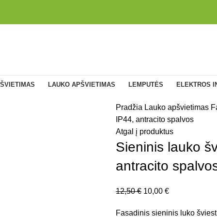
ŠVIETIMAS
LAUKO APŠVIETIMAS
LEMPUTĖS
ELEKTROS I
Pradžia
Lauko apšvietimas
F
IP44, antracito spalvos
Atgal į produktus
Sieninis lauko š
antracito spalvo
12,50
€
10,00
€
Fasadinis sieninis luko švies