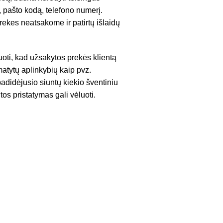
 pašto kodą, telefono numerį.
ekes neatsakome ir patirtų išlaidų
uoti, kad užsakytos prekės klientą
atytų aplinkybių kaip pvz.
adidėjusio siuntų kiekio šventiniu
tos pristatymas gali vėluoti.