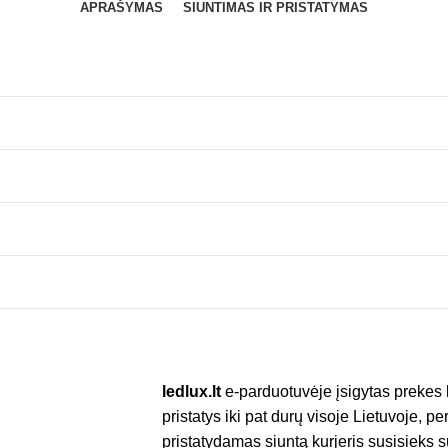
APRAŠYMAS
SIUNTIMAS IR PRISTATYMAS
ledlux.lt
e-parduotuvėje įsigytas prekes 
pristatys iki pat durų visoje Lietuvoje, p
pristatydamas siuntą kurjeris susisieks 