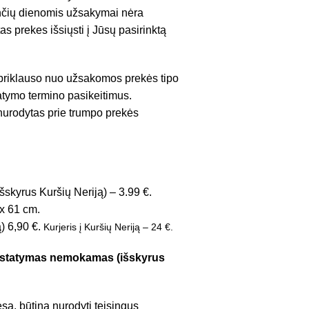
venčių dienomis užsakymai nėra
as prekes išsiųsti į Jūsų pasirinktą
 priklauso nuo užsakomos prekės tipo
tatymo termino pasikeitimus.
 nurodytas prie trumpo prekės
šskyrus Kuršių Neriją) – 3.99 €.
x 61 cm.
ą) 6,90 €.
Kurjeris į Kuršių Neriją – 24 €.
pristatymas nemokamas (išskyrus
są, būtina nurodyti teisingus