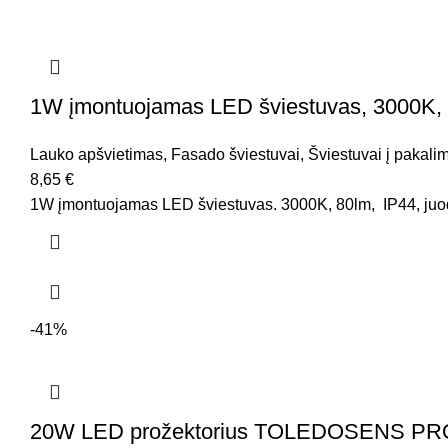
1W įmontuojamas LED šviestuvas, 3000K, 
Lauko apšvietimas
,
Fasado šviestuvai
,
Šviestuvai į pakali
8,65
€
1W įmontuojamas LED šviestuvas. 3000K, 80lm, IP44, juodos
-41%
20W LED prožektorius TOLEDOSENS PRO, su 