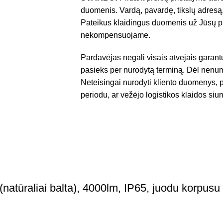
duomenis. Vardą, pavardę, tikslų adresą,
Pateikus klaidingus duomenis už Jūsų pr
nekompensuojame.
Pardavėjas negali visais atvejais garant
pasieks per nurodytą terminą. Dėl nenum
Neteisingai nurodyti kliento duomenys, p
periodu, ar vežėjo logistikos klaidos siun
tūraliai balta), 4000lm, IP65, juodu korpusu