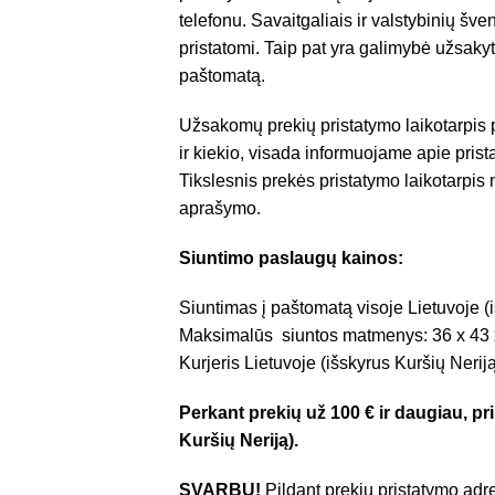
telefonu. Savaitgaliais ir valstybinių š
pristatomi. Taip pat yra galimybė užsakyt
paštomatą.
Užsakomų prekių pristatymo laikotarpis
ir kiekio, visada informuojame apie pris
Tikslesnis prekės pristatymo laikotarpis
aprašymo.
Siuntimo paslaugų kainos:
Siuntimas į paštomatą visoje Lietuvoje (i
Maksimalūs siuntos matmenys: 36 x 43 
Kurjeris Lietuvoje (išskyrus Kuršių Nerij
Perkant prekių už 100 € ir daugiau, 
Kuršių Neriją).
SVARBU!
Pildant prekių pristatymo adre