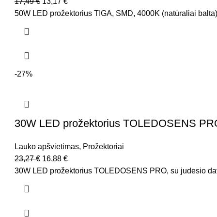
17,49
€
13,17
€
50W LED prožektorius TIGA, SMD, 4000K (natūraliai balta),
-27%
30W LED prožektorius TOLEDOSENS PRO, su 
Lauko apšvietimas
,
Prožektoriai
23,27
€
16,88
€
30W LED prožektorius TOLEDOSENS PRO, su judesio davikli