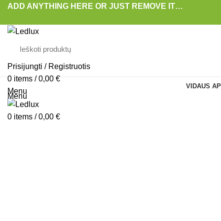
ADD ANYTHING HERE OR JUST REMOVE IT…
Prisijungti / Registruotis
0
items
/
0,00
€
VIDAUS AP
Menu
Menu
-20%
0
items
/
0,00
€
Padidinti