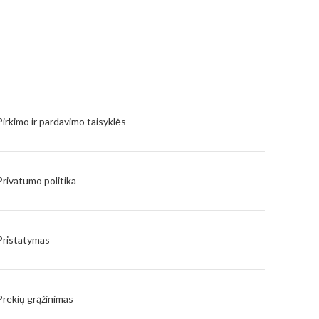
galimy
Pirkimo ir pardavimo taisyklės
Privatumo politika
Pristatymas
Prekių grąžinimas