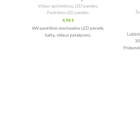
Vidaus apšvietimas
,
LED panelės
,
Šv
Paviršinės LED panelės
4,98
€
6W paviršinio montavimo LED penelė,
Lubini
balta, vidaus patalpoms.
30
Pridemdo
g