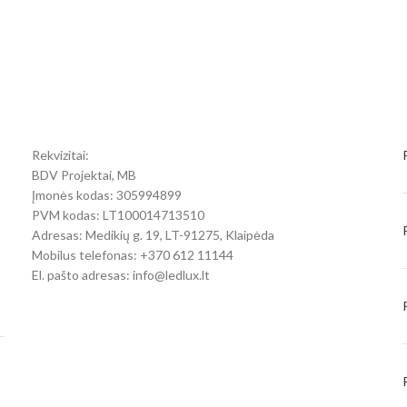
Rekvizitai:
BDV Projektai, MB
Įmonės kodas: 305994899
PVM kodas: LT100014713510
Adresas: Medikių g. 19, LT-91275, Klaipėda
Mobilus telefonas: +370 612 11144
El. pašto adresas: info@ledlux.lt