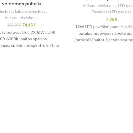
valdomas pulteliu
Vidaus apšvietimas
,
LED pan
iestuvai
,
Lubiniai šviestuvai
,
Paviršinės LED panelės
Vidaus apšvietimas
7,35
€
74,15
€
105,95
€
12W LED paviršinė panelė, skirt
s šviestuvas LED 2X36W LUMI
patalpoms. Šviesos spektras:
00-6000K, baltos spalvos.
(natūraliai balta), šviesos srauta
mas, su šviesos spketro keitmo
baltu korpusu.
alimybė valdymo pulteliu