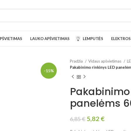
PŠVIETIMAS
LAUKO APŠVIETIMAS
LEMPUTĖS
ELEKTROS 
Pradžia
Vidaus apšvietimas
LE
Pakabinimo rinkinys LED panelė
-15%
Pakabinimo 
panelėms 
5,82
€
6,85
€