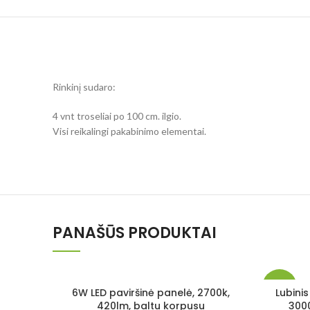
Rinkinį sudaro:
4 vnt troseliai po 100 cm. ilgio.
Visi reikalingi pakabinimo elementai.
PANAŠŪS PRODUKTAI
-30%
6W LED paviršinė panelė, 2700k,
Lubini
420lm, baltu korpusu
300