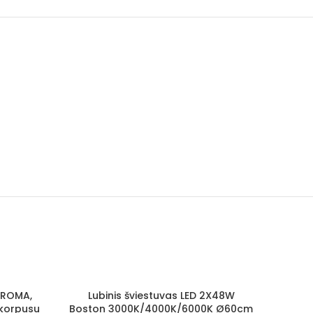
 PROMA,
Lubinis šviestuvas LED 2X48W
 korpusu
Boston 3000K/4000K/6000K Ø60cm