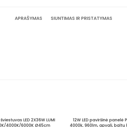
APRAŠYMAS
SIUNTIMAS IR PRISTATYMAS
s šviestuvas LED 2X36W LUMI
12W LED paviršinė panelė
0K/4000K/6000K Ø45cm
4000k, 960lm, apvali, baltu