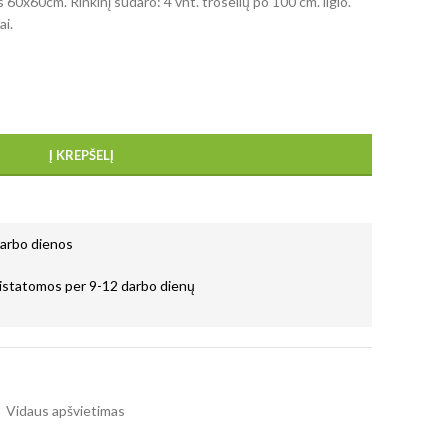
60x60cm. Rinkinį sudaro: 4 vnt. troselių po 100 cm. ilgio.
ai.
Į KREPŠELĮ
darbo dienos
istatomos per 9-12 darbo dienų
,
Vidaus apšvietimas