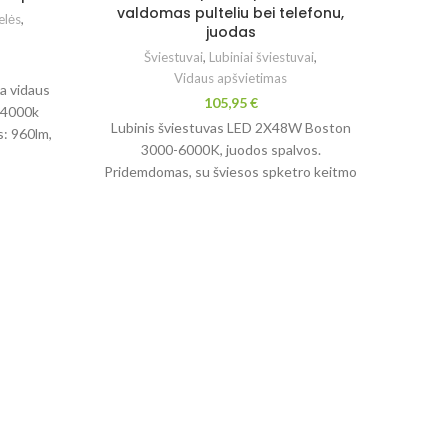
valdomas pulteliu bei telefonu,
elės
,
juodas
Šviestuvai
,
Lubiniai šviestuvai
,
Vidaus apšvietimas
a vidaus
105,95
€
 4000k
Lubinis šviestuvas LED 2X48W Boston
s: 960lm,
3000-6000K, juodos spalvos.
Pridemdomas, su šviesos spketro keitmo
galimybė valdymo pulteliu arba mobiliaja
programėle.
Lu
Bosto
val
Lubin
Pridem