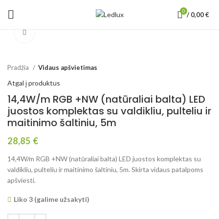
0
/
0,00
€
Padidinti
Pradžia
Vidaus apšvietimas
Atgal į produktus
14,4W/m RGB +NW (natūraliai balta) LED
juostos komplektas su valdikliu, pulteliu ir
maitinimo šaltiniu, 5m
28,85
€
14,4W/m RGB +NW (natūraliai balta) LED juostos komplektas su
valdikliu, pulteliu ir maitinimo šaltiniu, 5m. Skirta vidaus patalpoms
apšviesti.
Liko 3 (galime užsakyti)