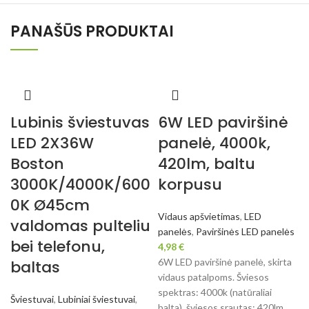
PANAŠŪS PRODUKTAI
Lubinis šviestuvas
6W LED paviršinė
LED 2X36W
panelė, 4000k,
Boston
420lm, baltu
3000K/4000K/600
korpusu
0K Ø45cm
Vidaus apšvietimas
,
LED
valdomas pulteliu
panelės
,
Paviršinės LED panelės
bei telefonu,
4,98
€
6W LED paviršinė panelė, skirta
baltas
vidaus patalpoms. Šviesos
spektras: 4000k (natūraliai
Šviestuvai
,
Lubiniai šviestuvai
,
balta), šviesos srautas: 420lm,