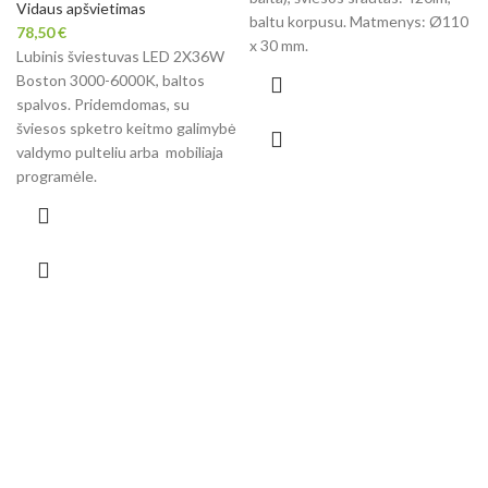
Vidaus apšvietimas
baltu korpusu. Matmenys: Ø110
78,50
€
x 30 mm.
Lubinis šviestuvas LED 2X36W
Boston 3000-6000K, baltos
spalvos. Pridemdomas, su
šviesos spketro keitmo galimybė
valdymo pulteliu arba mobiliaja
programėle.