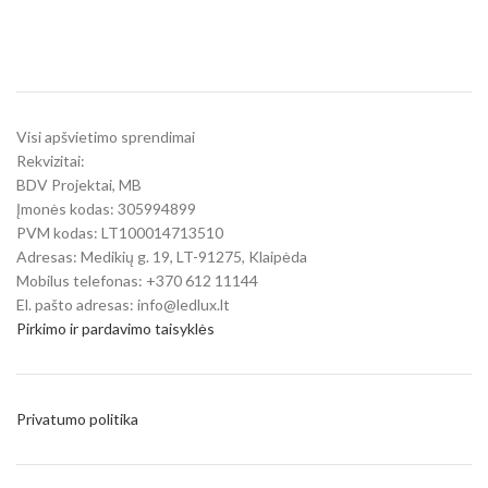
Visi apšvietimo sprendimai
Rekvizitai:
BDV Projektai, MB
Įmonės kodas: 305994899
PVM kodas: LT100014713510
Adresas: Medikių g. 19, LT-91275, Klaipėda
Mobilus telefonas: +370 612 11144
El. pašto adresas: info@ledlux.lt
Pirkimo ir pardavimo taisyklės
Privatumo politika