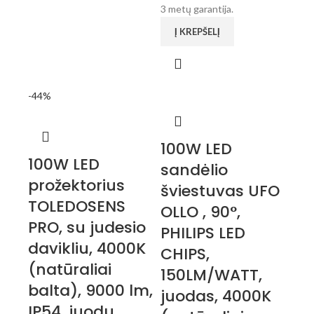
3 metų garantija.
Į KREPŠELĮ
-44%
100W LED
100W LED
sandėlio
prožektorius
šviestuvas UFO
TOLEDOSENS
OLLO , 90°,
PRO, su judesio
PHILIPS LED
davikliu, 4000K
CHIPS,
(natūraliai
150LM/WATT,
balta), 9000 lm,
juodas, 4000K
IP54, juodu