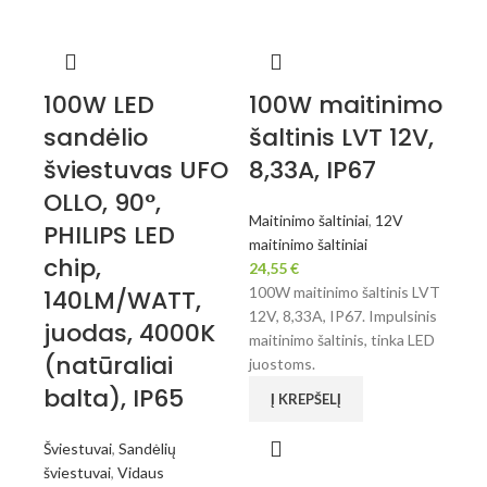
100W LED
100W maitinimo
sandėlio
šaltinis LVT 12V,
šviestuvas UFO
8,33A, IP67
OLLO, 90°,
Maitinimo šaltiniai
,
12V
PHILIPS LED
maitinimo šaltiniai
chip,
24,55
€
100W maitinimo šaltinis LVT
140LM/WATT,
12V, 8,33A, IP67. Impulsinis
juodas, 4000K
maitinimo šaltinis, tinka LED
(natūraliai
juostoms.
balta), IP65
Į KREPŠELĮ
Šviestuvai
,
Sandėlių
šviestuvai
,
Vidaus