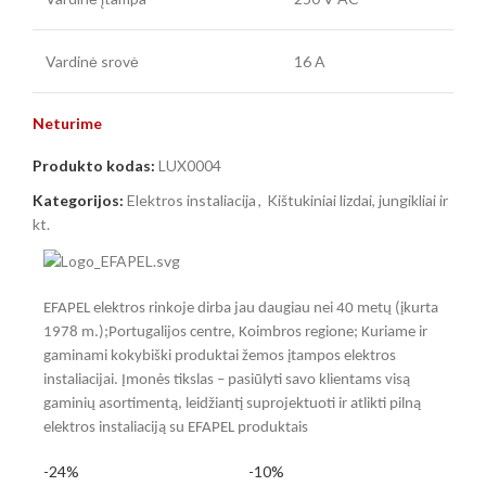
Vardinė srovė
16 A
Neturime
Produkto kodas:
LUX0004
Kategorijos:
Elektros instaliacija
,
Kištukiniai lizdai, jungikliai ir
kt.
EFAPEL elektros rinkoje dirba jau daugiau nei 40 metų (įkurta
1978 m.);Portugalijos centre, Koimbros regione; Kuriame ir
gaminami kokybiški produktai žemos įtampos elektros
instaliacijai. Įmonės tikslas – pasiūlyti savo klientams visą
gaminių asortimentą, leidžiantį suprojektuoti ir atlikti pilną
elektros instaliaciją su EFAPEL produktais
-24%
-10%