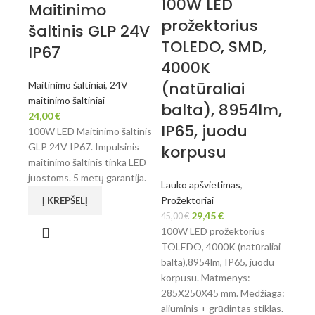
100W LED
Maitinimo
prožektorius
šaltinis GLP 24V
TOLEDO, SMD,
IP67
4000K
(natūraliai
Maitinimo šaltiniai
,
24V
maitinimo šaltiniai
balta), 8954lm,
24,00
€
IP65, juodu
100W LED Maitinimo šaltinis
GLP 24V IP67. Impulsinis
korpusu
maitinimo šaltinis tinka LED
juostoms. 5 metų garantija.
Lauko apšvietimas
,
Prožektoriai
Į KREPŠELĮ
29,45
€
45,00
€
100W LED prožektorius
TOLEDO, 4000K (natūraliai
balta),8954lm, IP65, juodu
korpusu. Matmenys:
285X250X45 mm. Medžiaga:
aliuminis + grūdintas stiklas.