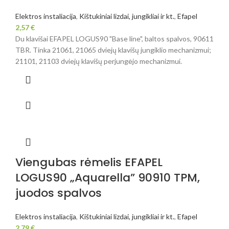
Elektros instaliacija
,
Kištukiniai lizdai, jungikliai ir kt.
,
Efapel
2,57
€
Du klavišai EFAPEL LOGUS90 "Base line", baltos spalvos, 90611
TBR. Tinka 21061, 21065 dviejų klavišų jungiklio mechanizmui;
21101, 21103 dviejų klavišų perjungėjo mechanizmui.
Viengubas rėmelis EFAPEL
LOGUS90 „Aquarella” 90910 TPM,
juodos spalvos
Elektros instaliacija
,
Kištukiniai lizdai, jungikliai ir kt.
,
Efapel
2,79
€