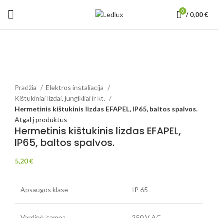
0
/
0,00
€
Išparduota
Padidinti
Pradžia
Elektros instaliacija
Kištukiniai lizdai, jungikliai ir kt.
Hermetinis kištukinis lizdas EFAPEL, IP65, baltos spalvos.
Atgal į produktus
Hermetinis kištukinis lizdas EFAPEL,
IP65, baltos spalvos.
5,20
€
Apsaugos klasė
IP 65
Vardinė įtampa
250 V AC