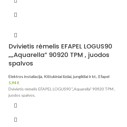
Dvivietis rėmelis EFAPEL LOGUS90
„„Aquarella” 90920 TPM , juodos
spalvos
Elektros instaliacija
,
Kištukiniai lizdai, jungikliai ir kt.
,
Efapel
5,94
€
Dvivietis rėmelis EFAPEL LOGUS90 "„Aquarella" 90920 TPM ,
juodos spalvos.