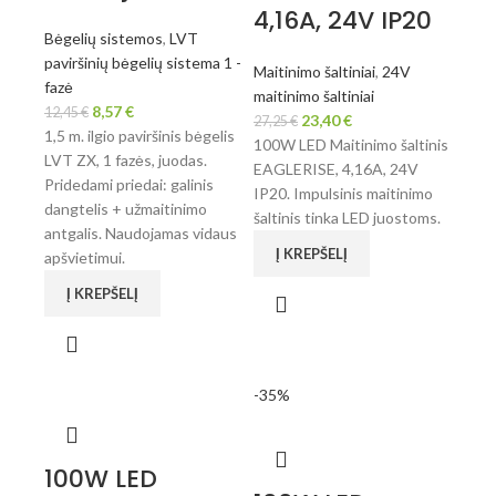
4,16A, 24V IP20
Bėgelių sistemos
,
LVT
paviršinių bėgelių sistema 1 -
Maitinimo šaltiniai
,
24V
fazė
maitinimo šaltiniai
8,57
€
12,45
€
23,40
€
27,25
€
1,5 m. ilgio paviršinis bėgelis
100W LED Maitinimo šaltinis
LVT ZX, 1 fazės, juodas.
EAGLERISE, 4,16A, 24V
Pridedami priedai: galinis
IP20. Impulsinis maitinimo
dangtelis + užmaitinimo
šaltinis tinka LED juostoms.
antgalis. Naudojamas vidaus
Į KREPŠELĮ
apšvietimui.
Į KREPŠELĮ
-35%
100W LED