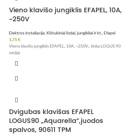
Vieno klavišo jungiklis EFAPEL, 10A,
~250V
Elektros instaliacija
,
Kištukiniai lizdai, jungikliai ir kt.
,
Efapel
1,75
€
Vieno klavišo jungiklis EFAPEL, 10A, ~250V., tinka LOGUS 90
serijai.
Dvigubas klavišas EFAPEL
LOGUS90 „Aquarella“,juodos
spalvos, 90611 TPM