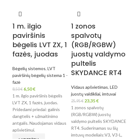
1 m. ilgio
1 zonos
paviršinis
spalvotų
bėgelis LVT ZX, 1
(RGB/RGBW)
fazės, juodas
juostų valdymo
pultelis
Bėgelių sistemos
,
LVT
SKYDANCE RT4
paviršinių bėgelių sistema 1 -
fazė
Vidaus apšvietimas
,
LED
6,50
€
8,50
€
juostų valdikliai, imtuvai
1 m. ilgio paviršinis bėgelis
23,35
€
25,95
€
LVT ZX, 1 fazės, juodas.
1 zonos spalvotų
Pridedami priedai: galinis
(RGB/RGBW) juostų
dangtelis + užmaitinimo
valdymo pultelis SKYDANCE
antgalis. Naudojamas vidaus
RT4. Suderinamas su šių
apšvietimui.
imtuvų modeliais:V3, V3-L,