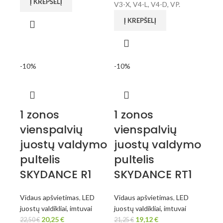
Į KREPŠELĮ
V3-X, V4-L, V4-D, VP.
Į KREPŠELĮ
-10%
-10%
1 zonos
1 zonos
vienspalvių
vienspalvių
juostų valdymo
juostų valdymo
pultelis
pultelis
SKYDANCE R1
SKYDANCE RT1
Vidaus apšvietimas
,
LED
Vidaus apšvietimas
,
LED
juostų valdikliai, imtuvai
juostų valdikliai, imtuvai
20,25
€
19,12
€
22,50
€
21,25
€