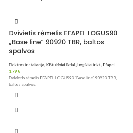
Dvivietis rėmelis EFAPEL LOGUS90
„Base line” 90920 TBR, baltos
spalvos
Elektros instaliacija
,
Kištukiniai lizdai, jungikliai ir kt.
,
Efapel
1,79
€
Dvivietis rėmelis EFAPEL LOGUS90 "Base line" 90920 TBR,
baltos spalvos.