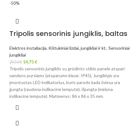
-50%
Tripolis sensorinis jungiklis, baltas
Elektros instaliacija
,
Kištukiniai lizdai, jungikliai ir kt.
,
Sensoriniai
jungikliai
14,75
€
29,50
€
Tripolis sensorinis jungiklis su grūdinto stiklo panele atspari
vandens purslams (atsparumo klasė: IP45), Jungiklyje yra
įmontuotas LED indikatorius, kuris parodo kada šviesa yra
įjungta (raudona indikacinė lemputė), išjungta (mėlyna
indikacinė lemputė). Matmenys: 86 x 86 x 35 mm.