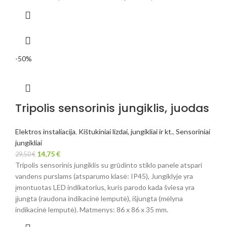
-50%
Tripolis sensorinis jungiklis, juodas
Elektros instaliacija
,
Kištukiniai lizdai, jungikliai ir kt.
,
Sensoriniai
jungikliai
14,75
€
29,50
€
Tripolis sensorinis jungiklis su grūdinto stiklo panele atspari
vandens purslams (atsparumo klasė: IP45), Jungiklyje yra
įmontuotas LED indikatorius, kuris parodo kada šviesa yra
įjungta (raudona indikacinė lemputė), išjungta (mėlyna
indikacinė lemputė). Matmenys: 86 x 86 x 35 mm.