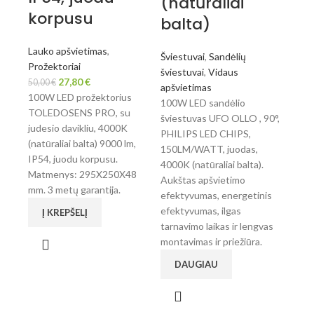
(natūraliai
korpusu
balta)
Lauko apšvietimas
,
Šviestuvai
,
Sandėlių
Prožektoriai
šviestuvai
,
Vidaus
27,80
€
50,00
€
apšvietimas
100W LED prožektorius
100W LED sandėlio
TOLEDOSENS PRO, su
šviestuvas UFO OLLO , 90°,
judesio davikliu, 4000K
PHILIPS LED CHIPS,
(natūraliai balta) 9000 lm,
150LM/WATT, juodas,
IP54, juodu korpusu.
4000K (natūraliai balta).
Matmenys: 295X250X48
Aukštas apšvietimo
mm. 3 metų garantija.
efektyvumas, energetinis
efektyvumas, ilgas
Į KREPŠELĮ
tarnavimo laikas ir lengvas
montavimas ir priežiūra.
DAUGIAU