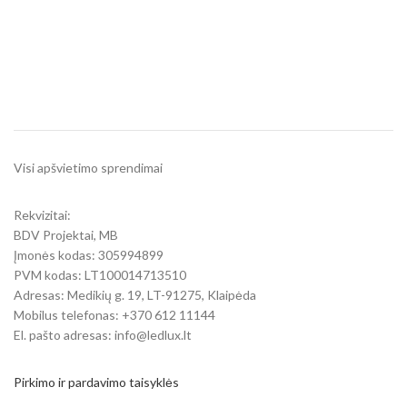
Visi apšvietimo sprendimai
Rekvizitai:
BDV Projektai, MB
Įmonės kodas: 305994899
PVM kodas: LT100014713510
Adresas: Medikių g. 19, LT-91275, Klaipėda
Mobilus telefonas: +370 612 11144
El. pašto adresas: info@ledlux.lt
Pirkimo ir pardavimo taisyklės