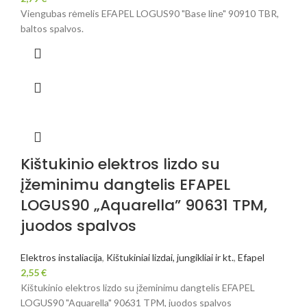
Viengubas rėmelis EFAPEL LOGUS90 "Base line" 90910 TBR,
baltos spalvos.
Kištukinio elektros lizdo su
įžeminimu dangtelis EFAPEL
LOGUS90 „Aquarella” 90631 TPM,
juodos spalvos
Elektros instaliacija
,
Kištukiniai lizdai, jungikliai ir kt.
,
Efapel
2,55
€
Kištukinio elektros lizdo su įžeminimu dangtelis EFAPEL
LOGUS90 "Aquarella" 90631 TPM, juodos spalvos