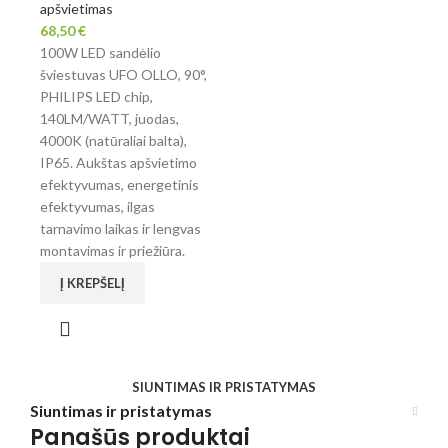
apšvietimas
68,50
€
100W LED sandėlio
šviestuvas UFO OLLO, 90°,
PHILIPS LED chip,
140LM/WATT, juodas,
4000K (natūraliai balta),
IP65. Aukštas apšvietimo
efektyvumas, energetinis
efektyvumas, ilgas
tarnavimo laikas ir lengvas
montavimas ir priežiūra.
Į KREPŠELĮ
SIUNTIMAS IR PRISTATYMAS
Siuntimas ir pristatymas
Panašūs produktai