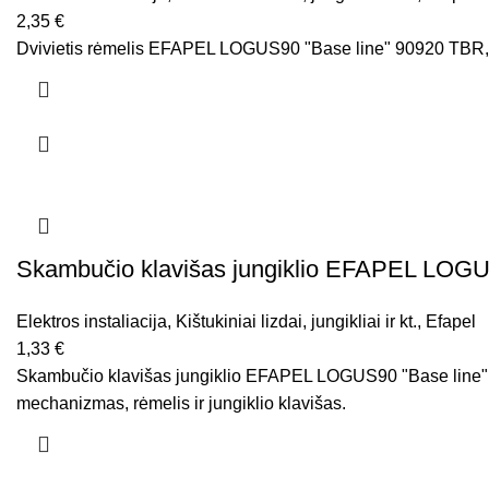
2,35
€
Dvivietis rėmelis EFAPEL LOGUS90 "Base line" 90920 TBR, 
Skambučio klavišas jungiklio EFAPEL LOGUS
Elektros instaliacija
,
Kištukiniai lizdai, jungikliai ir kt.
,
Efapel
1,33
€
Skambučio klavišas jungiklio EFAPEL LOGUS90 "Base line", b
mechanizmas, rėmelis ir jungiklio klavišas.