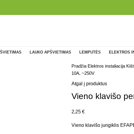
ŠVIETIMAS
LAUKO APŠVIETIMAS
LEMPUTĖS
ELEKTROS I
Pradžia
Elektros instaliacija
Kišt
10A, ~250V
Atgal į produktus
Vieno klavišo p
2,25
€
Vieno klavišo jungiklis EFAP