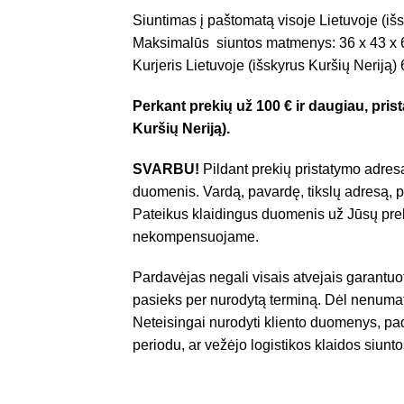
Siuntimas į paštomatą visoje Lietuvoje (išs
Maksimalūs siuntos matmenys: 36 x 43 x 
Kurjeris Lietuvoje (išskyrus Kuršių Neriją)
Perkant prekių už 100 € ir daugiau, pr
Kuršių Neriją).
SVARBU!
Pildant prekių pristatymo adresą
duomenis. Vardą, pavardę, tikslų adresą, p
Pateikus klaidingus duomenis už Jūsų prek
nekompensuojame.
Pardavėjas negali visais atvejais garantuo
pasieks per nurodytą terminą. Dėl nenumat
Neteisingai nurodyti kliento duomenys, pad
periodu, ar vežėjo logistikos klaidos siunto