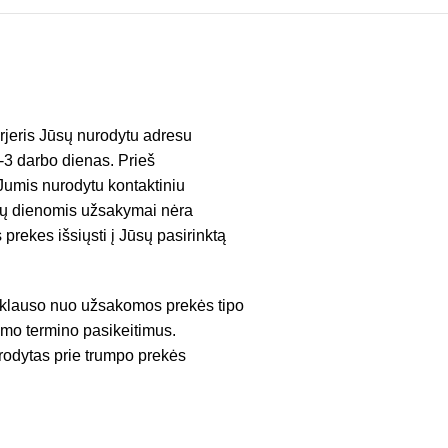
rjeris Jūsų nurodytu adresu
 1-3 darbo dienas. Prieš
 Jumis nurodytu kontaktiniu
nčių dienomis užsakymai nėra
 prekes išsiųsti į Jūsų pasirinktą
riklauso nuo užsakomos prekės tipo
tymo termino pasikeitimus.
urodytas prie trumpo prekės