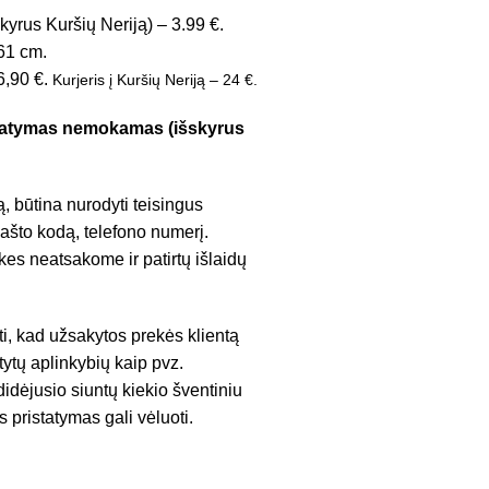
kyrus Kuršių Neriją) – 3.99 €.
61 cm.
 6,90 €.
Kurjeris į Kuršių Neriją – 24 €.
istatymas nemokamas (išskyrus
, būtina nurodyti teisingus
ašto kodą, telefono numerį.
es neatsakome ir patirtų išlaidų
ti, kad užsakytos prekės klientą
ytų aplinkybių kaip pvz.
idėjusio siuntų kiekio šventiniu
s pristatymas gali vėluoti.