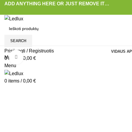
ADD ANYTHING HERE OR JUST REMOVE IT…
SEARCH
Prisijungti / Registruotis
VIDAUS AP
Menu
Padidinti
0
items
/
0,00
€
Menu
0
items
/
0,00
€