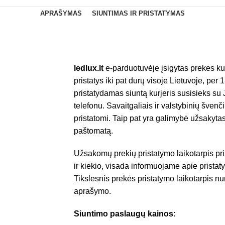
APRAŠYMAS
SIUNTIMAS IR PRISTATYMAS
ledlux.lt
e-parduotuvėje įsigytas prekes ku
pristatys iki pat durų visoje Lietuvoje, per
pristatydamas siuntą kurjeris susisieks su
telefonu. Savaitgaliais ir valstybinių šve
pristatomi. Taip pat yra galimybė užsakytas
paštomatą.
Užsakomų prekių pristatymo laikotarpis p
ir kiekio, visada informuojame apie prista
Tikslesnis prekės pristatymo laikotarpis n
aprašymo.
Siuntimo paslaugų kainos: