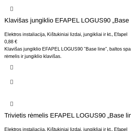
Klavišas jungiklio EFAPEL LOGUS90 „Base l
Elektros instaliacija
,
Kištukiniai lizdai, jungikliai ir kt.
,
Efapel
0,88
€
Klavišas jungiklio EFAPEL LOGUS90 "Base line", baltos spal
rėmelis ir jungiklio klavišas.
Trivietis rėmelis EFAPEL LOGUS90 „Base li
Elektros instaliacija
,
Kištukiniai lizdai, jungikliai ir kt.
,
Efapel