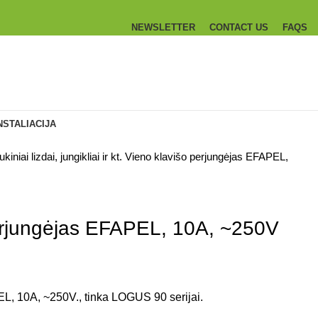
NEWSLETTER
CONTACT US
FAQS
NSTALIACIJA
ukiniai lizdai, jungikliai ir kt.
Vieno klavišo perjungėjas EFAPEL,
erjungėjas EFAPEL, 10A, ~250V
EL, 10A, ~250V., tinka LOGUS 90 serijai.