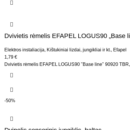
Dvivietis rėmelis EFAPEL LOGUS90 „Base li
Elektros instaliacija
,
Kištukiniai lizdai, jungikliai ir kt.
,
Efapel
1,79
€
Dvivietis rėmelis EFAPEL LOGUS90 "Base line" 90920 TBR, 
-50%