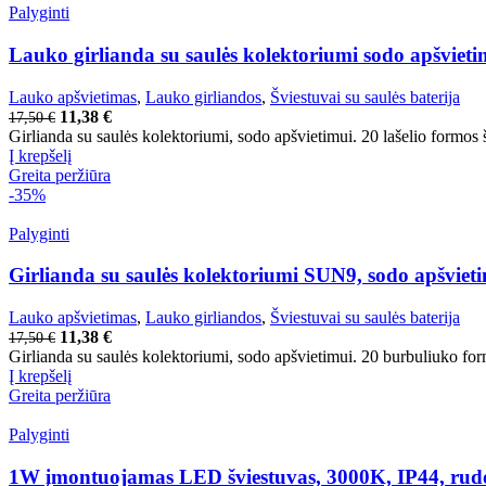
Palyginti
Lauko girlianda su saulės kolektoriumi sodo apšvietim
Lauko apšvietimas
,
Lauko girliandos
,
Šviestuvai su saulės baterija
11,38
€
17,50
€
Girlianda su saulės kolektoriumi, sodo apšvietimui. 20 lašelio formos 
Į krepšelį
Greita peržiūra
-35%
Palyginti
Girlianda su saulės kolektoriumi SUN9, sodo apšvieti
Lauko apšvietimas
,
Lauko girliandos
,
Šviestuvai su saulės baterija
11,38
€
17,50
€
Girlianda su saulės kolektoriumi, sodo apšvietimui. 20 burbuliuko for
Į krepšelį
Greita peržiūra
Palyginti
1W įmontuojamas LED šviestuvas, 3000K, IP44, rudo