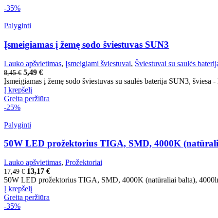
-35%
Palyginti
Įsmeigiamas į žemę sodo šviestuvas SUN3
Lauko apšvietimas
,
Įsmeigiami šviestuvai
,
Šviestuvai su saulės baterij
5,49
€
8,45
€
Įsmeigiamas į žemę sodo šviestuvas su saulės baterija SUN3, šviesa 
Į krepšelį
Greita peržiūra
-25%
Palyginti
50W LED prožektorius TIGA, SMD, 4000K (natūraliai
Lauko apšvietimas
,
Prožektoriai
13,17
€
17,49
€
50W LED prožektorius TIGA, SMD, 4000K (natūraliai balta), 4000lm,
Į krepšelį
Greita peržiūra
-35%