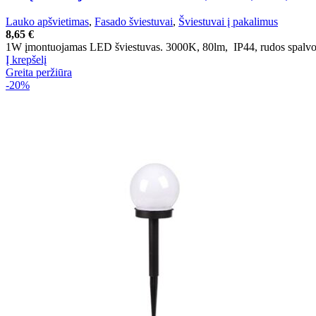
Lauko apšvietimas
,
Fasado šviestuvai
,
Šviestuvai į pakalimus
8,65
€
1W įmontuojamas LED šviestuvas. 3000K, 80lm, IP44, rudos spalvos. 
Į krepšelį
Greita peržiūra
-20%