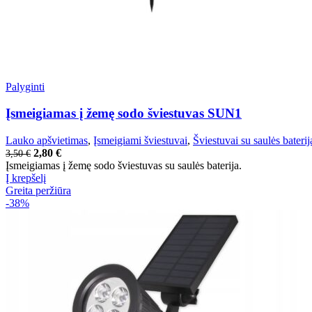
Palyginti
Įsmeigiamas į žemę sodo šviestuvas SUN1
Lauko apšvietimas
,
Įsmeigiami šviestuvai
,
Šviestuvai su saulės baterij
2,80
€
3,50
€
Įsmeigiamas į žemę sodo šviestuvas su saulės baterija.
Į krepšelį
Greita peržiūra
-38%