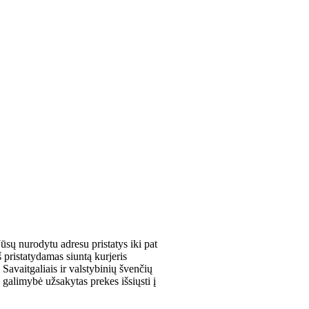
ūsų nurodytu adresu pristatys iki pat
 pristatydamas siuntą kurjeris
Savaitgaliais ir valstybinių švenčių
galimybė užsakytas prekes išsiųsti į