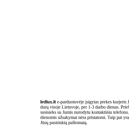
ledlux.lt
e-parduotuvėje įsigytas prekes kurjeris J
durų visoje Lietuvoje, per 1-3 darbo dienas. Prieš
susisieks su Jumis nurodytu kontaktiniu telefonu. 
dienomis užsakymai nėra pristatomi. Taip pat yra 
Jūsų pasirinktą paštomatą.