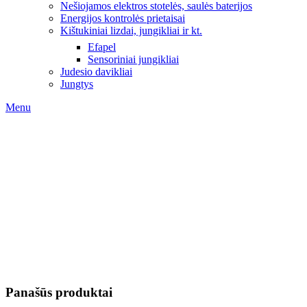
Nešiojamos elektros stotelės, saulės baterijos
Energijos kontrolės prietaisai
Kištukiniai lizdai, jungikliai ir kt.
Efapel
Sensoriniai jungikliai
Judesio davikliai
Jungtys
Menu
Panašūs produktai