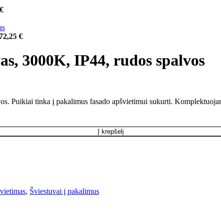
€
72,25
€
s, 3000K, IP44, rudos spalvos
 Puikiai tinka į pakalimus fasado apšvietimui sukurti. Komplektuojam
Į krepšelį
vietimas
,
Šviestuvai į pakalimus