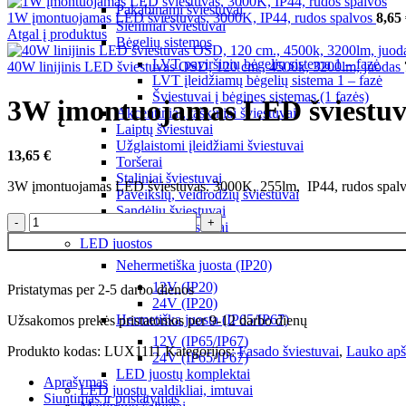
Pakabinami šviestuvai
1W įmontuojamas LED šviestuvas, 3000K, IP44, rudos spalvos
8,65
Sieniniai šviestuvai
Atgal į produktus
Bėgelių sistemos
LVT paviršinių bėgelių sistema 1 – fazė
40W linijinis LED šviestuvas OSD, 120 cm., 4500k, 3200lm, juodas
LVT įleidžiamų bėgelių sistema 1 – fazė
Šviestuvai į bėgines sistemas (1 fazės)
3W įmontuojamas LED šviestuva
Akcentiniai, taškiniai šviestuvai
Laiptų šviestuvai
Užglaistomi įleidžiami šviestuvai
13,65
€
Toršerai
Staliniai šviestuvai
3W įmontuojamas LED šviestuvas. 3000K, 255lm, IP44, rudos spalvos.
Paveikslų, veidrodžių šviestuvai
Sandėlių šviestuvai
Avariniai šviestuvai
LED juostos
Nehermetiška juosta (IP20)
12V (IP20)
Pristatymas per 2-5 darbo dienos
24V (IP20)
Hermetiška juosta (IP65/IP67)
Užsakomos prekės pristatomos per 9-12 darbo dienų
12V (IP65/IP67)
Produkto kodas:
LUX1111
Kategorijos:
Fasado šviestuvai
,
Lauko apš
24V (IP65/IP67)
LED juostų komplektai
Aprašymas
LED juostų valdikliai, imtuvai
Siuntimas ir pristatymas