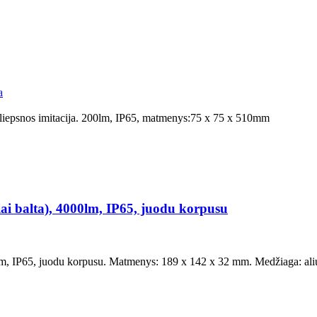
a
- liepsnos imitacija. 200lm, IP65, matmenys:75 x 75 x 510mm
 balta), 4000lm, IP65, juodu korpusu
 IP65, juodu korpusu. Matmenys: 189 x 142 x 32 mm. Medžiaga: aliumi