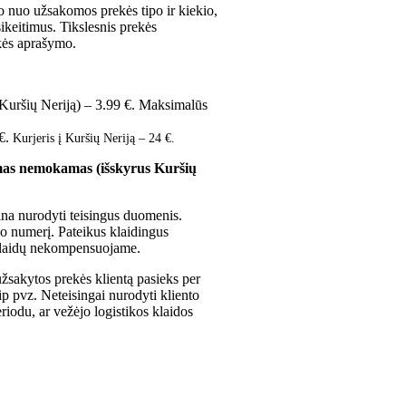
o nuo užsakomos prekės tipo ir kiekio,
keitimus. Tikslesnis prekės
ekės aprašymo.
s Kuršių Neriją) – 3.99 €. Maksimalūs
 €.
Kurjeris į Kuršių Neriją – 24 €.
ymas nemokamas (išskyrus Kuršių
ina nurodyti teisingus duomenis.
no numerį. Pateikus klaidingus
išlaidų nekompensuojame.
užsakytos prekės klientą pasieks per
p pvz. Neteisingai nurodyti kliento
iodu, ar vežėjo logistikos klaidos