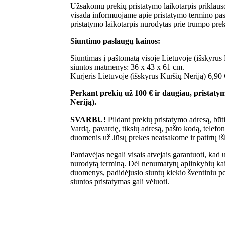
Užsakomų prekių pristatymo laikotarpis priklaus
visada informuojame apie pristatymo termino pasi
pristatymo laikotarpis nurodytas prie trumpo pr
Siuntimo paslaugų kainos:
Siuntimas į paštomatą visoje Lietuvoje (išskyru
siuntos matmenys: 36 x 43 x 61 cm.
Kurjeris Lietuvoje (išskyrus Kuršių Neriją) 6,90
Perkant prekių už 100 € ir daugiau, pristat
Neriją).
SVARBU!
Pildant prekių pristatymo adresą, būt
Vardą, pavardę, tikslų adresą, pašto kodą, telefo
duomenis už Jūsų prekes neatsakome ir patirtų 
Pardavėjas negali visais atvejais garantuoti, kad 
nurodytą terminą. Dėl nenumatytų aplinkybių kai
duomenys, padidėjusio siuntų kiekio šventiniu per
siuntos pristatymas gali vėluoti.