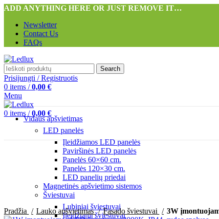
ADD ANYTHING HERE OR JUST REMOVE IT…
Newsletter
Contact Us
FAQs
Search
Prisijungti / Registruotis
0
items
/
0,00
€
Menu
0
items
/
0,00
€
Vidaus apšvietimas
LED panelės
Įleidžiamos LED panelės
Paviršinės LED panelės
Panelės 60×60 cm.
Panelės 120×30 cm.
LED panelių priedai
Magnetinės apšvietimo sistemos
Šviestuvai
Padidinti
Lubiniai šviestuvai
Pradžia
Lauko apšvietimas
Fasado šviestuvai
3W įmontuojama
Įleidžiami šviestuvai