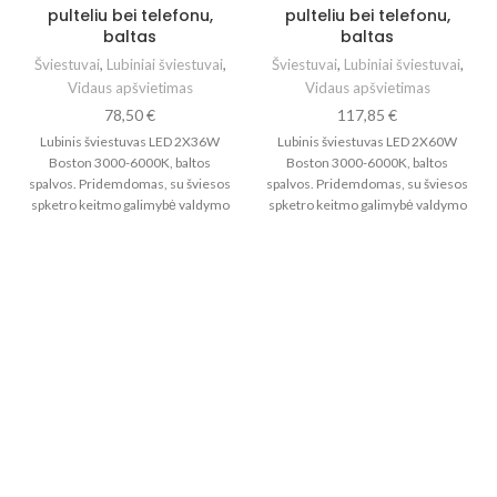
pulteliu bei telefonu,
pulteliu bei telefonu,
baltas
baltas
Šviestuvai
,
Lubiniai šviestuvai
,
Šviestuvai
,
Lubiniai šviestuvai
,
Vidaus apšvietimas
Vidaus apšvietimas
78,50
€
117,85
€
Lubinis šviestuvas LED 2X36W
Lubinis šviestuvas LED 2X60W
Boston 3000-6000K, baltos
Boston 3000-6000K, baltos
spalvos. Pridemdomas, su šviesos
spalvos. Pridemdomas, su šviesos
spketro keitmo galimybė valdymo
spketro keitmo galimybė valdymo
pulteliu arba mobiliaja
pulteliu arba mobiliaja
programėle.
programėle.