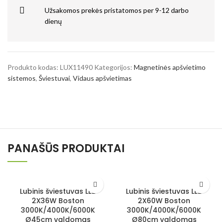
Užsakomos prekės pristatomos per 9-12 darbo
dienų
Produkto kodas:
LUX11490
Kategorijos:
Magnetinės apšvietimo
sistemos
,
Šviestuvai
,
Vidaus apšvietimas
PANAŠŪS PRODUKTAI
Lubinis šviestuvas LED
Lubinis šviestuvas LED
2X36W Boston
2X60W Boston
3000K/4000K/6000K
3000K/4000K/6000K
Ø45cm valdomas
Ø80cm valdomas