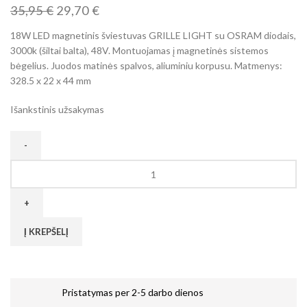
35,95
€
29,70
€
18W LED magnetinis šviestuvas GRILLE LIGHT su OSRAM diodais,
3000k (šiltai balta), 48V. Montuojamas į magnetinės sistemos
bėgelius. Juodos matinės spalvos, aliuminiu korpusu. Matmenys:
328.5 x 22 x 44 mm
Išankstinis užsakymas
Į KREPŠELĮ
Pristatymas per 2-5 darbo dienos