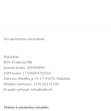
Visi apšvietimo sprendimai
Rekvizitai:
BDV Projektai, MB
Įmonės kodas: 305994899
PVM kodas: LT100014713510
Adresas: Medikių g. 19, LT-91275, Klaipėda
Mobilus telefonas: +370 612 11144
El. pašto adresas: info@ledlux.lt
Pirkimo ir pardavimo taisyklės