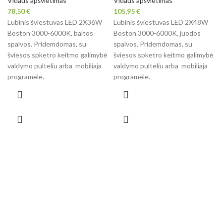
Vidaus apšvietimas
Vidaus apšvietimas
78,50
€
105,95
€
Lubinis šviestuvas LED 2X36W
Lubinis šviestuvas LED 2X48W
Boston 3000-6000K, baltos
Boston 3000-6000K, juodos
spalvos. Pridemdomas, su
spalvos. Pridemdomas, su
šviesos spketro keitmo galimybė
šviesos spketro keitmo galimybė
valdymo pulteliu arba mobiliaja
valdymo pulteliu arba mobiliaja
programėle.
programėle.