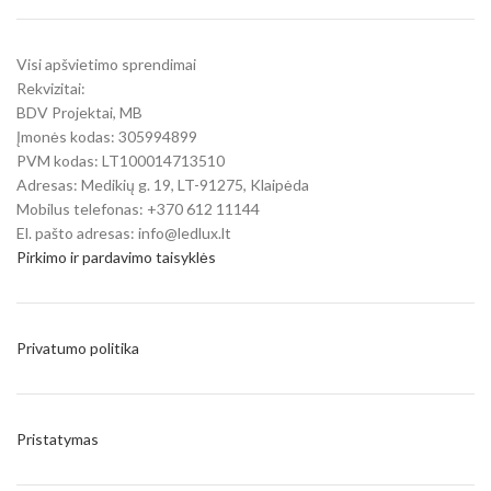
Visi apšvietimo sprendimai
Rekvizitai:
BDV Projektai, MB
Įmonės kodas: 305994899
PVM kodas: LT100014713510
Adresas: Medikių g. 19, LT-91275, Klaipėda
Mobilus telefonas: +370 612 11144
El. pašto adresas: info@ledlux.lt
Pirkimo ir pardavimo taisyklės
Privatumo politika
Pristatymas