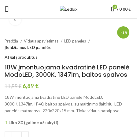
0
/
0,00
€
Padidinti
-43%
Pradžia
Vidaus apšvietimas
LED panelės
Įleidžiamos LED panelės
Atgal į produktus
18W įmontuojama kvadratinė LED panelė
ModoLED, 3000K, 1347lm, baltos spalvos
6,89
€
11,99
€
18W įmontuojama kvadratinė LED panelė ModoLED,
3000K,1347lm, IP40, baltos spalvos, su maitinimo šaltiniu. LED
panelės matmenys: 220x220x15 mm. Tinka vidaus patalpose.
Liko 30 (galime užsakyti)