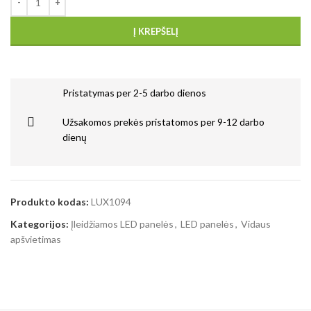
Į KREPŠELĮ
Pristatymas per 2-5 darbo dienos
Užsakomos prekės pristatomos per 9-12 darbo
dienų
Produkto kodas:
LUX1094
Kategorijos:
Įleidžiamos LED panelės
,
LED panelės
,
Vidaus
apšvietimas