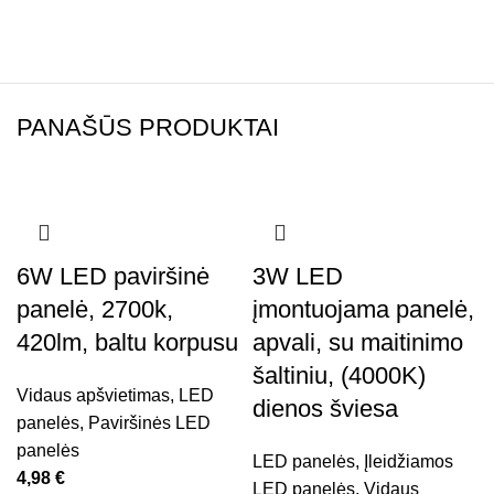
PANAŠŪS PRODUKTAI
6W LED paviršinė
3W LED
panelė, 2700k,
įmontuojama panelė,
420lm, baltu korpusu
apvali, su maitinimo
šaltiniu, (4000K)
Vidaus apšvietimas
,
LED
dienos šviesa
panelės
,
Paviršinės LED
panelės
LED panelės
,
Įleidžiamos
4,98
€
LED panelės
,
Vidaus