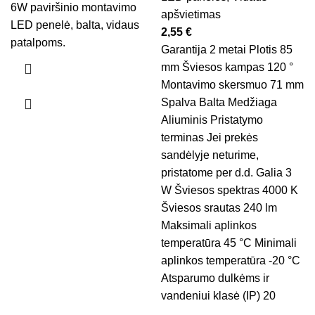
6W paviršinio montavimo
apšvietimas
LED penelė, balta, vidaus
2,55
€
patalpoms.
Garantija 2 metai Plotis 85
mm Šviesos kampas 120 °
Montavimo skersmuo 71 mm
Spalva Balta Medžiaga
Aliuminis Pristatymo
terminas Jei prekės
sandėlyje neturime,
pristatome per d.d. Galia 3
W Šviesos spektras 4000 K
Šviesos srautas 240 lm
Maksimali aplinkos
temperatūra 45 °C Minimali
aplinkos temperatūra -20 °C
Atsparumo dulkėms ir
vandeniui klasė (IP) 20