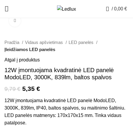
0
/
0,00
€
Padidinti
-45%
Pradžia
Vidaus apšvietimas
LED panelės
Įleidžiamos LED panelės
Atgal į produktus
12W įmontuojama kvadratinė LED panelė
ModoLED, 3000K, 839lm, baltos spalvos
5,35
€
9,79
€
12W įmontuojama kvadratinė LED panelė ModoLED,
3000K, 839lm, IP40, baltos spalvos, su maitinimo šaltiniu.
LED panelės matmenys: 170x170x15 mm. Tinka vidaus
patalpose.