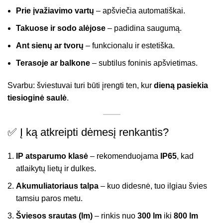
Prie įvažiavimo vartų
– apšviečia automatiškai.
Takuose ir sodo alėjose
– padidina saugumą.
Ant sienų ar tvorų
– funkcionalu ir estetiška.
Terasoje ar balkone
– subtilus foninis apšvietimas.
Svarbu: šviestuvai turi būti įrengti ten, kur
dieną pasiekia
tiesioginė saulė
.
✅ Į ką atkreipti dėmesį renkantis?
IP atsparumo klasė
– rekomenduojama
IP65
, kad
atlaikytų lietų ir dulkes.
Akumuliatoriaus talpa
– kuo didesnė, tuo ilgiau švies
tamsiu paros metu.
Šviesos srautas (lm)
– rinkis nuo
300 lm
iki
800 lm