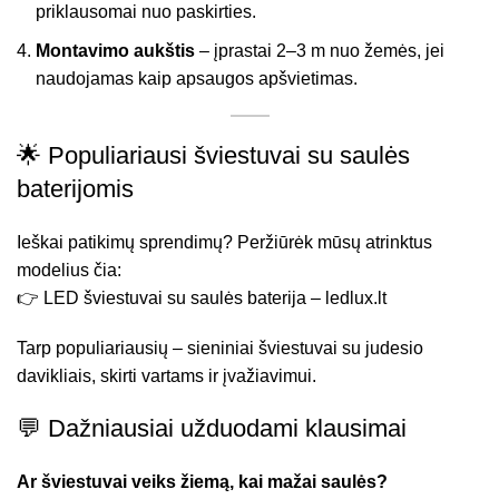
priklausomai nuo paskirties.
Montavimo aukštis
– įprastai 2–3 m nuo žemės, jei
naudojamas kaip apsaugos apšvietimas.
🌟 Populiariausi šviestuvai su saulės
baterijomis
Ieškai patikimų sprendimų? Peržiūrėk mūsų atrinktus
modelius čia:
👉
LED šviestuvai su saulės baterija – ledlux.lt
Tarp populiariausių – sieniniai šviestuvai su judesio
davikliais, skirti vartams ir įvažiavimui.
💬 Dažniausiai užduodami klausimai
Ar šviestuvai veiks žiemą, kai mažai saulės?