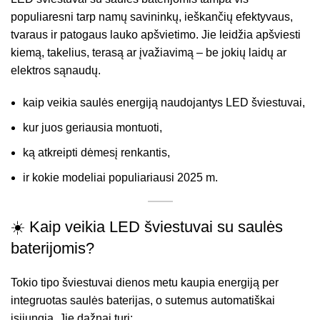
populiaresni tarp namų savininkų, ieškančių efektyvaus,
tvaraus ir patogaus lauko apšvietimo. Jie leidžia apšviesti
kiemą, takelius, terasą ar įvažiavimą – be jokių laidų ar
elektros sąnaudų.
kaip veikia saulės energiją naudojantys LED šviestuvai,
kur juos geriausia montuoti,
ką atkreipti dėmesį renkantis,
ir kokie modeliai populiariausi 2025 m.
☀️ Kaip veikia LED šviestuvai su saulės
baterijomis?
Tokio tipo šviestuvai dienos metu kaupia energiją per
integruotas saulės baterijas, o sutemus automatiškai
įsijungia. Jie dažnai turi: