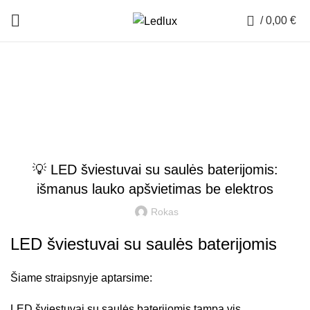
0
/
0,00
€
Patarimai ir gidai
LAUKO ŠVIESTUVAI
💡 LED šviestuvai su saulės baterijomis:
išmanus lauko apšvietimas be elektros
Rokas
LED šviestuvai su saulės baterijomis
Šiame straipsnyje aptarsime:
LED šviestuvai su saulės baterijomis tampa vis