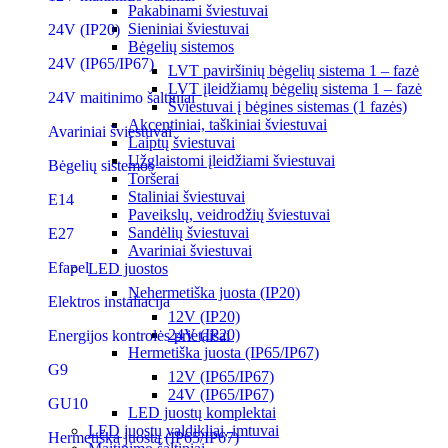
Pakabinami šviestuvai
Sieniniai šviestuvai
24V (IP20)
Bėgelių sistemos
24V (IP65/IP67)
LVT paviršinių bėgelių sistema 1 – fazė
LVT įleidžiamų bėgelių sistema 1 – fazė
24V maitinimo šaltiniai
Šviestuvai į bėgines sistemas (1 fazės)
Akcentiniai, taškiniai šviestuvai
Avariniai šviestuvai
Laiptų šviestuvai
Užglaistomi įleidžiami šviestuvai
Bėgelių sistemos
Toršerai
Staliniai šviestuvai
E14
Paveikslų, veidrodžių šviestuvai
Sandėlių šviestuvai
E27
Avariniai šviestuvai
Efapel
LED juostos
Nehermetiška juosta (IP20)
Elektros instaliacija
12V (IP20)
24V (IP20)
Energijos kontrolės prietaisai
Hermetiška juosta (IP65/IP67)
G9
12V (IP65/IP67)
24V (IP65/IP67)
GU10
LED juostų komplektai
LED juostų valdikliai, imtuvai
Hermetiška juosta (IP65/IP67)