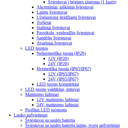
Šviestuvai į bėgines sistemas (1 fazės)
Akcentiniai, taškiniai šviestuvai
Laiptų šviestuvai
Užglaistomi įleidžiami šviestuvai
Toršerai
Staliniai šviestuvai
Paveikslų, veidrodžių šviestuvai
Sandėlių šviestuvai
Avariniai šviestuvai
LED juostos
Nehermetiška juosta (IP20)
12V (IP20)
24V (IP20)
Hermetiška juosta (IP65/IP67)
12V (IP65/IP67)
24V (IP65/IP67)
LED juostų komplektai
LED juostų valdikliai, imtuvai
Maitinimo šaltiniai
12V maitinimo šaltiniai
24V maitinimo šaltiniai
Profiliai LED juostoms
Lauko apšvietimas
Šviestuvai su saulės baterija
Šviestuvai su saulės baterija laiptų, tvorų apšvietimui