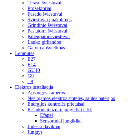
Terasų šviestuvai
Prožektoriai
Fasado šviestuvai
Šviestuvai į pakalimus
Grindinio šviestuvai
Pastatomi šviestuvai
Įsmeigiami šviestuvai
Lauko girliandos
Gatvių apšvietimas
Lemputės
E27
E14
GU10
G9
T8
Elektros instaliacija
Apsaugos kameros
Nešiojamos elektros stotelės, saulės baterijos
Energijos kontrolės prietaisai
Kištukiniai lizdai, jungikliai ir kt.
Efapel
Sensoriniai jungikliai
Judesio davikliai
Jungtys