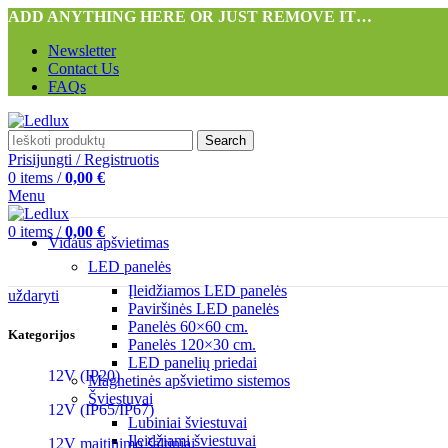
ADD ANYTHING HERE OR JUST REMOVE IT…
Newsletter
Contact Us
FAQs
Search
Prisijungti / Registruotis
0
items
/
0,00
€
Menu
0
items
/
0,00
€
Vidaus apšvietimas
LED panelės
Įleidžiamos LED panelės
uždaryti
Paviršinės LED panelės
Panelės 60×60 cm.
Kategorijos
Panelės 120×30 cm.
LED panelių priedai
12V (IP20)
Magnetinės apšvietimo sistemos
Šviestuvai
12V (IP65/IP67)
Lubiniai šviestuvai
Įleidžiami šviestuvai
12V maitinimo šaltiniai