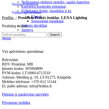
Nešiojamos elektros stotelės, saulės baterijos
Terasų šviestuvai
Energijos kontrolės prietaisai
Kištukiniai lizdai, jungikliai ir kt.
Vidaus apšvietimas
Efapel
Pradžia
Produkto Prekės ženklas
LENA Lighting
Sensoriniai jungikliai
Judesio davikliai
Produktų nerasta.
Jungtys
Search
Menu
Visi apšvietimo sprendimai
Rekvizitai:
BDV Projektai, MB
Įmonės kodas: 305994899
PVM kodas: LT100014713510
Adresas: Medikių g. 19, LT-91275, Klaipėda
Mobilus telefonas: +370 612 11144
El. pašto adresas: info@ledlux.lt
Pirkimo ir pardavimo taisyklės
Privatumo politika