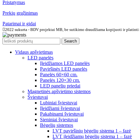
Pristatymas
Prekių grąžinimas
Patarimai ir gidai
2022 sukurta - BDV projektai MB, be sutikimo draudžiama kopijuoti ir platinti 
Search
Vidaus apšvietimas
LED panelės
Įleidžiamos LED panelės
Paviršinės LED panelės
Panelės 60×60 cm.
Panelės 120×30 cm.
LED panelių priedai
Magnetinės apšvietimo sistemos
Šviestuvai
Lubiniai šviestuvai
Įleidžiami šviestuvai
Pakabinami šviestuvai
Sieniniai šviestuvai
Bėgelių sistemos
LVT paviršinių bėgelių sistema 1 – fazė
LVT įleidžiamų bėgelių sistema 1 – fazė