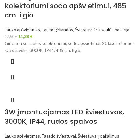
kolektoriumi sodo apšvietimui, 485
cm. ilgio
Lauko apšvietimas
,
Lauko girliandos
,
Šviestuvai su saulės baterija
11,38
€
17,50
€
Girlianda su saulės kolektoriumi, sodo apšvietimui. 20 lašelio formos
šviestuvėlių, 3000K, IP44, 485 cm. Ilgio.
3W įmontuojamas LED šviestuvas,
3000K, IP44, rudos spalvos
Lauko apšvietimas
,
Fasado šviestuvai
,
Šviestuvai į pakalimus