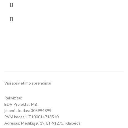
Visi apšvietimo sprendimai
Rekvizitai:
BDV Projektai, MB
Įmonės kodas: 305994899
PVM kodas: LT100014713510
Adresas: Medikių g. 19, LT-91275, Klaipėda