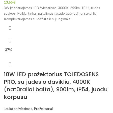
13,65
€
3W įmontuojamas LED šviestuvas. 3000K, 255lm, IP44, rudos
spalvos. Puikiai tinka į pakalimus fasado apšvietimui sukurti.
Komplektuojamas su dėžute ir sujungimais.
-37%
10W LED prožektorius TOLEDOSENS
PRO, su judesio davikliu, 4000K
(natūraliai balta), 900lm, IP54, juodu
korpusu
Lauko apšvietimas
,
Prožektoriai