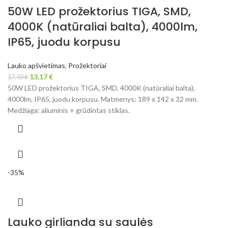
50W LED prožektorius TIGA, SMD,
4000K (natūraliai balta), 4000lm,
IP65, juodu korpusu
Lauko apšvietimas
,
Prožektoriai
13,17
€
17,49
€
50W LED prožektorius TIGA, SMD, 4000K (natūraliai balta),
4000lm, IP65, juodu korpusu. Matmenys: 189 x 142 x 32 mm.
Medžiaga: aliuminis + grūdintas stiklas.
-35%
Lauko girlianda su saulės