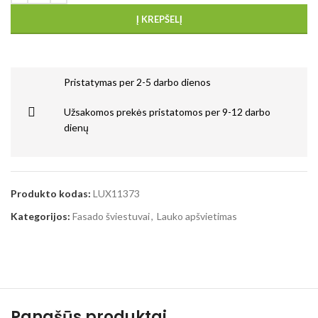
Į KREPŠELĮ
Pristatymas per 2-5 darbo dienos
Užsakomos prekės pristatomos per 9-12 darbo
dienų
Produkto kodas:
LUX11373
Kategorijos:
Fasado šviestuvai
,
Lauko apšvietimas
Panašūs produktai