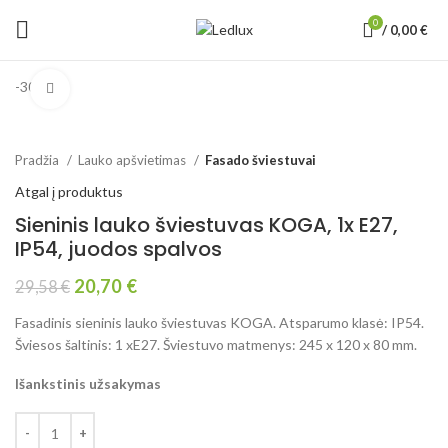
0
/
0,00
€
-30%
Padidinti
Pradžia
Lauko apšvietimas
Fasado šviestuvai
Atgal į produktus
Sieninis lauko šviestuvas KOGA, 1x E27,
IP54, juodos spalvos
20,70
€
29,58
€
Fasadinis sieninis lauko šviestuvas KOGA. Atsparumo klasė: IP54.
Šviesos šaltinis: 1 xE27. Šviestuvo matmenys: 245 x 120 x 80 mm.
Išankstinis užsakymas