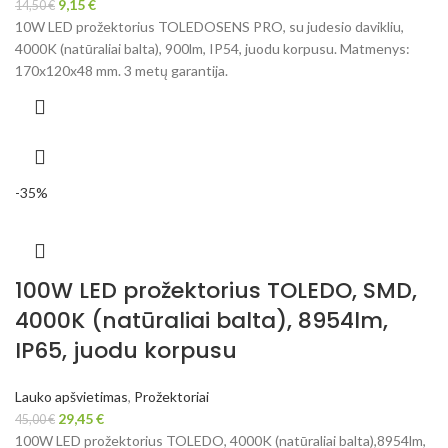
9,15
€
14,50
€
10W LED prožektorius TOLEDOSENS PRO, su judesio davikliu,
4000K (natūraliai balta), 900lm, IP54, juodu korpusu. Matmenys:
170x120x48 mm. 3 metų garantija.
-35%
100W LED prožektorius TOLEDO, SMD,
4000K (natūraliai balta), 8954lm,
IP65, juodu korpusu
Lauko apšvietimas
,
Prožektoriai
29,45
€
45,00
€
100W LED prožektorius TOLEDO, 4000K (natūraliai balta),8954lm,