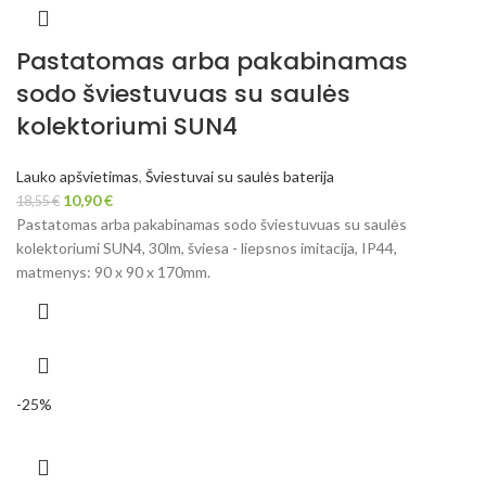
Pastatomas arba pakabinamas
sodo šviestuvuas su saulės
kolektoriumi SUN4
Lauko apšvietimas
,
Šviestuvai su saulės baterija
10,90
€
18,55
€
Pastatomas arba pakabinamas sodo šviestuvuas su saulės
kolektoriumi SUN4, 30lm, šviesa - liepsnos imitacija, IP44,
matmenys: 90 x 90 x 170mm.
-25%