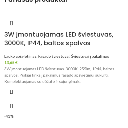
3W įmontuojamas LED šviestuvas,
3000K, IP44, baltos spalvos
Lauko apšvietimas
,
Fasado šviestuvai
,
Šviestuvai į pakalimus
13,65
€
3W įmontuojamas LED šviestuvas. 3000K, 255lm, IP44, baltos
spalvos. Puikiai tinka į pakalimus fasado apšvietimui sukurti.
Komplektuojamas su dėžute ir sujungimais.
-41%