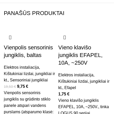
PANAŠŪS PRODUKTAI
-50%
Vienpolis sensorinis
Vieno klavišo
jungiklis, baltas
jungiklis EFAPEL,
10A, ~250V
Elektros instaliacija
,
Kištukiniai lizdai, jungikliai ir
Elektros instaliacija
,
kt.
,
Sensoriniai jungikliai
Kištukiniai lizdai, jungikliai ir
9,75
€
19,50
€
kt.
,
Efapel
Vienpolis sensorinis
1,75
€
jungiklis su grūdinto stiklo
Vieno klavišo jungiklis
panele atspari vandens
EFAPEL, 10A, ~250V., tinka
purslams (atsparumo klasė:
LOGUS 90 serijai.