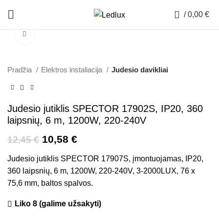
0
/
0,00
€
Padidinti
-15%
Pradžia
Elektros instaliacija
Judesio davikliai
Judesio jutiklis SPECTOR 17902S, IP20, 360
laipsnių, 6 m, 1200W, 220-240V
10,58
€
12,45
€
Judesio jutiklis SPECTOR 17907S, įmontuojamas, IP20,
360 laipsnių, 6 m, 1200W, 220-240V, 3-2000LUX, 76 x
75,6 mm, baltos spalvos.
Liko 8 (galime užsakyti)