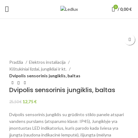
0
/
0,00
€
-50%
Padidinti
Pradžia
Elektros instaliacija
Kištukiniai lizdai, jungikliai ir kt.
Dvipolis sensorinis jungiklis, baltas
Dvipolis sensorinis jungiklis, baltas
12,75
€
25,50
€
Dvipolis sensorinis jungiklis su grūdinto stiklo panele atspari
vandens purslams (atsparumo klasė: IP45), Jungiklyje yra
įmontuotas LED indikatorius, kuris parodo kada šviesa yra
įjungta (raudona indikacinė lemputė), išjungta (mėlyna