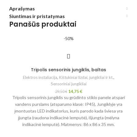
Aprašymas
Siuntimas ir pristatymas
Panašūs produktai
-50%
Tripolis sensorinis jungiklis, baltas
Elektros instaliacija
,
Kištukiniai lizdai, jungikliai ir kt.
,
Sensoriniai jungikliai
14,75
€
29,50
€
Tripolis sensorinis jungiklis su grūdinto stiklo panele atspari
vandens purslams (atsparumo klasė: IP45), Jungiklyje yra
įmontuotas LED indikatorius, kuris parodo kada šviesa yra
įjungta (raudona indikacinė lemputė), išjungta (mėlyna
indikacinė lemputė). Matmenys: 86 x 86 x 35 mm.