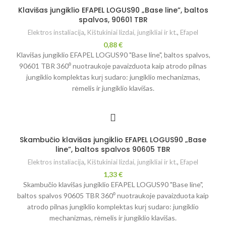
Klavišas jungiklio EFAPEL LOGUS90 „Base line”, baltos
spalvos, 90601 TBR
Elektros instaliacija
,
Kištukiniai lizdai, jungikliai ir kt.
,
Efapel
0,88
€
Klavišas jungiklio EFAPEL LOGUS90 "Base line", baltos spalvos,
90601 TBR 360⁰ nuotraukoje pavaizduota kaip atrodo pilnas
jungiklio komplektas kurį sudaro: jungiklio mechanizmas,
rėmelis ir jungiklio klavišas.
Skambučio klavišas jungiklio EFAPEL LOGUS90 „Base
line”, baltos spalvos 90605 TBR
Elektros instaliacija
,
Kištukiniai lizdai, jungikliai ir kt.
,
Efapel
1,33
€
Skambučio klavišas jungiklio EFAPEL LOGUS90 "Base line",
baltos spalvos 90605 TBR 360⁰ nuotraukoje pavaizduota kaip
atrodo pilnas jungiklio komplektas kurį sudaro: jungiklio
mechanizmas, rėmelis ir jungiklio klavišas.