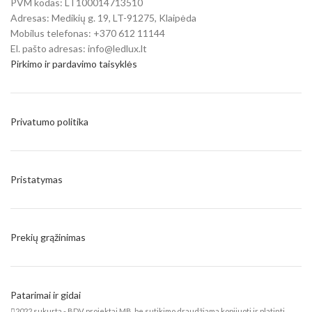
PVM kodas: LT100014713510
Adresas: Medikių g. 19, LT-91275, Klaipėda
Mobilus telefonas: +370 612 11144
El. pašto adresas: info@ledlux.lt
Pirkimo ir pardavimo taisyklės
Privatumo politika
Pristatymas
Prekių grąžinimas
Patarimai ir gidai
2022 sukurta - BDV projektai MB, be sutikimo draudžiama kopijuoti ir platinti