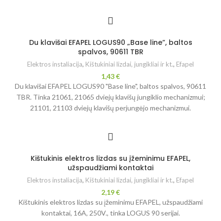
Du klavišai EFAPEL LOGUS90 „Base line”, baltos
spalvos, 90611 TBR
Elektros instaliacija
,
Kištukiniai lizdai, jungikliai ir kt.
,
Efapel
1,43
€
Du klavišai EFAPEL LOGUS90 "Base line", baltos spalvos, 90611
TBR. Tinka 21061, 21065 dviejų klavišų jungiklio mechanizmui;
21101, 21103 dviejų klavišų perjungėjo mechanizmui.
Kištukinis elektros lizdas su įžeminimu EFAPEL,
užspaudžiami kontaktai
Elektros instaliacija
,
Kištukiniai lizdai, jungikliai ir kt.
,
Efapel
2,19
€
Kištukinis elektros lizdas su įžeminimu EFAPEL, užspaudžiami
kontaktai, 16A, 250V., tinka LOGUS 90 serijai.