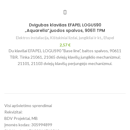
Dvigubas klavišas EFAPEL LOGUS90
„Aquarella“,juodos spalvos, 90611 TPM
Elektros instaliacija
,
Kištukiniai lizdai, jungikliai ir kt.
,
Efapel
2,57
€
Du klavišai EFAPEL LOGUS90 "Base line", baltos spalvos, 90611
TBR. Tinka 21061, 21065 dviejų klavišų jungiklio mechanizmui;
21101, 21103 dviejų klavišų perjungėjo mechanizmui.
Visi apšvietimo sprendimai
Rekvizitai:
BDV Projektai, MB
Įmonės kodas: 305994899