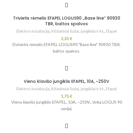
Trivietis rėmelis EFAPEL LOGUS90 „Base line” 90930
TBR, baltos spalvos
Elektros instaliacija
,
Kištukiniai lizdai, jungikliai ir kt.
,
Efapel
2,35
€
Dvivietis rėmelis EFAPEL LOGUS90 "Base line" 90920 TBR,
baltos spalvos.
Vieno klavišo jungiklis EFAPEL, 10A, ~250V
Elektros instaliacija
,
Kištukiniai lizdai, jungikliai ir kt.
,
Efapel
1,75
€
Vieno klavišo jungiklis EFAPEL, 10A, ~250V., tinka LOGUS 90
serijai.