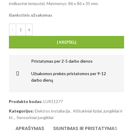
indikacinė lemputė). Matmenys: 86 x 86 x 35 mm.
Išankstinis užsakymas
Į KREPŠELĮ
Pristatymas per 2-5 darbo dienos
Užsakomos prekės pristatomos per 9-12
darbo dienų
Produkto kodas:
LUX11277
Kategorijos:
Elektros instaliacija
,
Kištukiniai lizdai, jungikliai ir
kt.
,
Sensoriniai jungikliai
APRAŠYMAS
SIUNTIMAS IR PRISTATYMAS