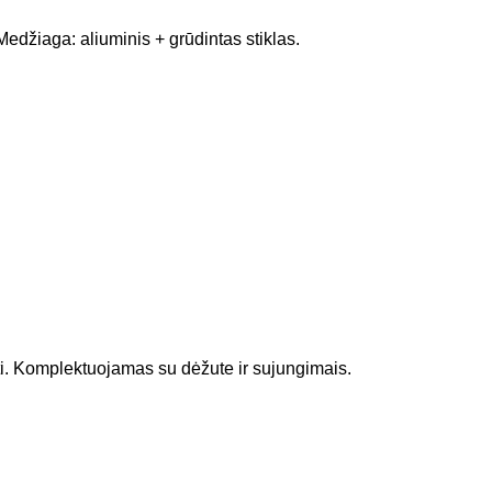
džiaga: aliuminis + grūdintas stiklas.
i. Komplektuojamas su dėžute ir sujungimais.