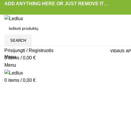
ADD ANYTHING HERE OR JUST REMOVE IT…
SEARCH
Prisijungti / Registruotis
VIDAUS AP
Menu
0
items
/
0,00
€
-45%
Menu
0
items
/
0,00
€
Padidinti