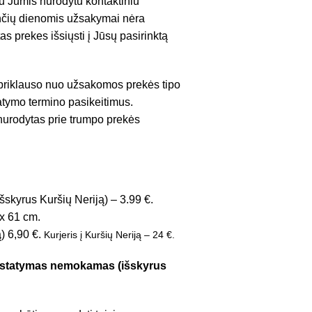
su Jumis nurodytu kontaktiniu
venčių dienomis užsakymai nėra
as prekes išsiųsti į Jūsų pasirinktą
 priklauso nuo užsakomos prekės tipo
tatymo termino pasikeitimus.
 nurodytas prie trumpo prekės
šskyrus Kuršių Neriją) – 3.99 €.
x 61 cm.
ą) 6,90 €.
Kurjeris į Kuršių Neriją – 24 €.
pristatymas nemokamas (išskyrus