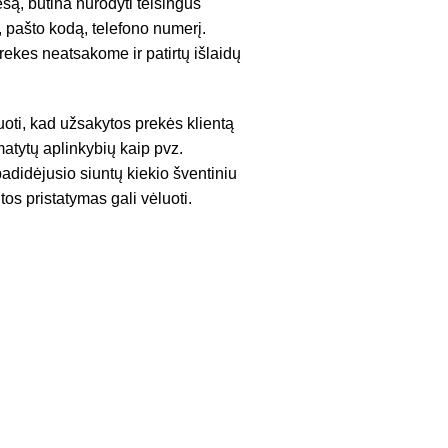
są, būtina nurodyti teisingus
 pašto kodą, telefono numerį.
ekes neatsakome ir patirtų išlaidų
uoti, kad užsakytos prekės klientą
atytų aplinkybių kaip pvz.
adidėjusio siuntų kiekio šventiniu
tos pristatymas gali vėluoti.