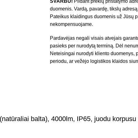
SVARBU!
Pildant prekių pristatymo adre
duomenis. Vardą, pavardę, tikslų adresą,
Pateikus klaidingus duomenis už Jūsų pr
nekompensuojame.
Pardavėjas negali visais atvejais garant
pasieks per nurodytą terminą. Dėl nenum
Neteisingai nurodyti kliento duomenys, p
periodu, ar vežėjo logistikos klaidos siun
tūraliai balta), 4000lm, IP65, juodu korpusu