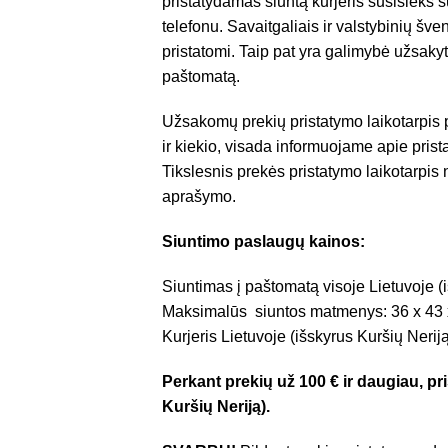
pristatydamas siuntą kurjeris susisieks 
telefonu. Savaitgaliais ir valstybinių š
pristatomi. Taip pat yra galimybė užsakyt
paštomatą.
Užsakomų prekių pristatymo laikotarpis
ir kiekio, visada informuojame apie pris
Tikslesnis prekės pristatymo laikotarpis
aprašymo.
Siuntimo paslaugų kainos:
Siuntimas į paštomatą visoje Lietuvoje (i
Maksimalūs siuntos matmenys: 36 x 43 
Kurjeris Lietuvoje (išskyrus Kuršių Nerij
Perkant prekių už 100 € ir daugiau, 
Kuršių Neriją).