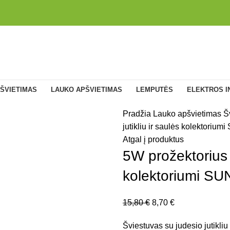
ŠVIETIMAS
LAUKO APŠVIETIMAS
LEMPUTĖS
ELEKTROS I
Pradžia
Lauko apšvietimas
Š
jutikliu ir saulės kolektorium
Atgal į produktus
5W prožektorius s
kolektoriumi SU
15,80
€
8,70
€
Šviestuvas su judesio jutikli