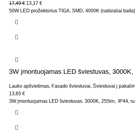
17,49
€
13,17
€
50W LED prožektorius TIGA, SMD, 4000K (natūraliai balta),
3W įmontuojamas LED šviestuvas, 3000K, 
Lauko apšvietimas
,
Fasado šviestuvai
,
Šviestuvai į pakali
13,65
€
3W įmontuojamas LED šviestuvas. 3000K, 255lm, IP44, rudos