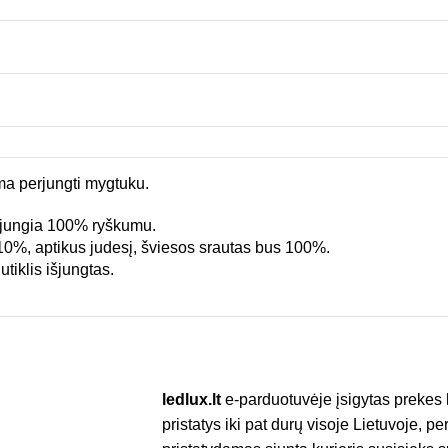
ma perjungti mygtuku.
įsijungia 100% ryškumu.
10%, aptikus judesį, šviesos srautas bus 100%.
tiklis išjungtas.
ledlux.lt
e-parduotuvėje įsigytas prekes 
pristatys iki pat durų visoje Lietuvoje, p