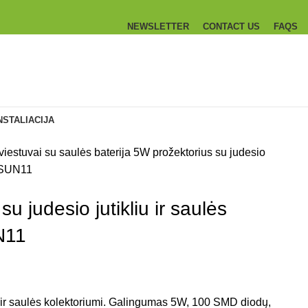
NEWSLETTER
CONTACT US
FAQS
NSTALIACIJA
viestuvai su saulės baterija
5W prožektorius su judesio
i SUN11
u judesio jutikliu ir saulės
N11
u ir saulės kolektoriumi. Galingumas 5W, 100 SMD diodų,