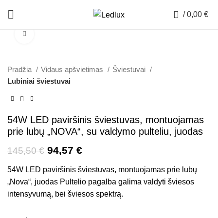
0
/
0,00
€
Padidinti
-35%
Pradžia
Vidaus apšvietimas
Šviestuvai
Lubiniai šviestuvai
54W LED paviršinis šviestuvas, montuojamas
prie lubų „NOVA“, su valdymo pulteliu, juodas
94,57
€
145,50
€
54W LED paviršinis šviestuvas, montuojamas prie lubų
„Nova“, juodas Pultelio pagalba galima valdyti šviesos
intensyvumą, bei šviesos spektrą.