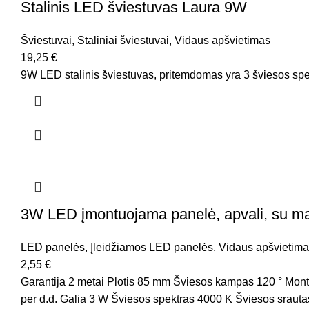
Stalinis LED šviestuvas Laura 9W
Šviestuvai
,
Staliniai šviestuvai
,
Vidaus apšvietimas
19,25
€
9W LED stalinis šviestuvas, pritemdomas yra 3 šviesos sp
3W LED įmontuojama panelė, apvali, su mai
LED panelės
,
Įleidžiamos LED panelės
,
Vidaus apšvietim
2,55
€
Garantija 2 metai Plotis 85 mm Šviesos kampas 120 ° Mont
per d.d. Galia 3 W Šviesos spektras 4000 K Šviesos srauta