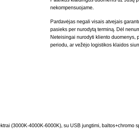
nekompensuojame.
Pardavėjas negali visais atvejais garant
pasieks per nurodytą terminą. Dėl nenum
Neteisingai nurodyti kliento duomenys, p
periodu, ar vežėjo logistikos klaidos siun
ektrai (3000K-4000K-6000K), su USB jungtimi, baltos+chromo s