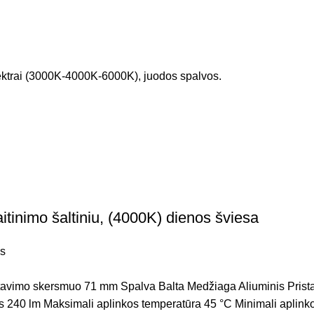
ektrai (3000K-4000K-6000K), juodos spalvos.
tinimo šaltiniu, (4000K) dienos šviesa
as
avimo skersmuo 71 mm Spalva Balta Medžiaga Aliuminis Pristat
s 240 lm Maksimali aplinkos temperatūra 45 °C Minimali aplink