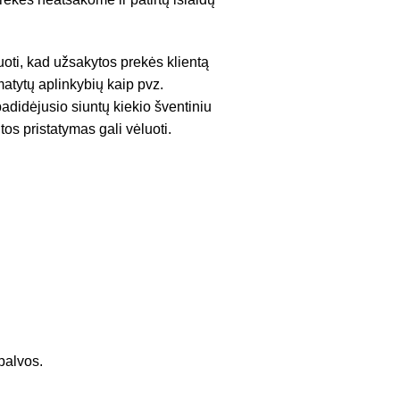
uoti, kad užsakytos prekės klientą
atytų aplinkybių kaip pvz.
adidėjusio siuntų kiekio šventiniu
tos pristatymas gali vėluoti.
palvos.