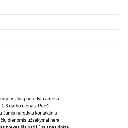
kurjeris Jūsų nurodytu adresu
er 1-3 darbo dienas. Prieš
su Jumis nurodytu kontaktiniu
venčių dienomis užsakymai nėra
as prekes išsiųsti į Jūsų pasirinktą