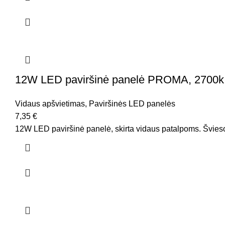
12W LED paviršinė panelė PROMA, 2700k, 9
Vidaus apšvietimas
,
Paviršinės LED panelės
7,35
€
12W LED paviršinė panelė, skirta vidaus patalpoms. Šviesos 