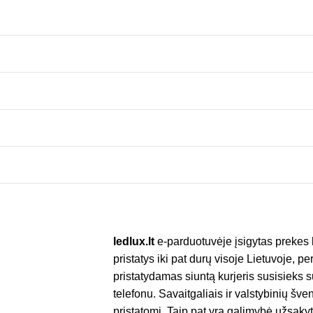
ledlux.lt
e-parduotuvėje įsigytas prekes 
pristatys iki pat durų visoje Lietuvoje, p
pristatydamas siuntą kurjeris susisieks 
telefonu. Savaitgaliais ir valstybinių š
pristatomi. Taip pat yra galimybė užsakyt