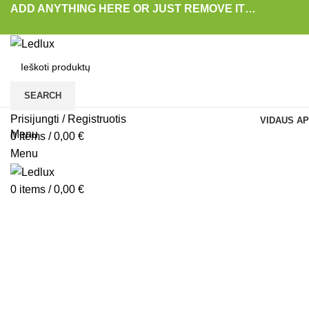
ADD ANYTHING HERE OR JUST REMOVE IT…
SEARCH
Prisijungti / Registruotis
VIDAUS AP
Menu
0
items
/
0,00
€
-15%
Menu
Padidinti
0
items
/
0,00
€