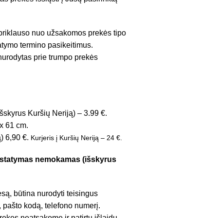
 priklauso nuo užsakomos prekės tipo
tatymo termino pasikeitimus.
 nurodytas prie trumpo prekės
šskyrus Kuršių Neriją) – 3.99 €.
x 61 cm.
ą) 6,90 €.
Kurjeris į Kuršių Neriją – 24 €.
pristatymas nemokamas (išskyrus
są, būtina nurodyti teisingus
 pašto kodą, telefono numerį.
ekes neatsakome ir patirtų išlaidų