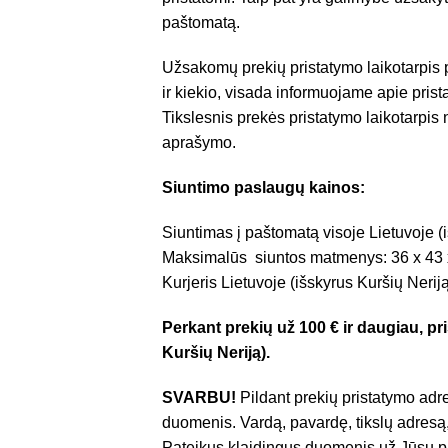
paštomatą.
Užsakomų prekių pristatymo laikotarpis
ir kiekio, visada informuojame apie pris
Tikslesnis prekės pristatymo laikotarpis
aprašymo.
Siuntimo paslaugų kainos:
Siuntimas į paštomatą visoje Lietuvoje (i
Maksimalūs siuntos matmenys: 36 x 43 
Kurjeris Lietuvoje (išskyrus Kuršių Nerij
Perkant prekių už 100 € ir daugiau, 
Kuršių Neriją).
SVARBU!
Pildant prekių pristatymo adre
duomenis. Vardą, pavardę, tikslų adresą,
Pateikus klaidingus duomenis už Jūsų pr