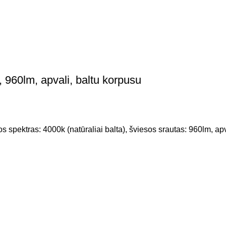
60lm, apvali, baltu korpusu
spektras: 4000k (natūraliai balta), šviesos srautas: 960lm, apv