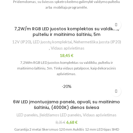
Pridemdomas, su šviesos spketro keitmo galimybė valdymo pulteliu
arba mobiliaja programėle.
7,2W/m RGB LED juostos komplektas su valdikliu,
pulteliu ir maitinimo šaltiniu, 5m
12V (IP20)
,
LED juostų komplektai
,
Nehermetiška juosta (IP20)
,
Vidaus apšvietimas
18,45
€
7,2W/m RGB LED juostos komplektas su valdikliu, pulteliu ir
maitinimo šaltiniu, 5m. Tinka vidaus patalpose, kaip dekoracinis
apšvietimas.
-20%
6W LED įmontuojama panelė, apvali, su maitinimo
šaltiniu, (4000K) dienos šviesa
LED panelės
,
Įleidžiamos LED panelės
,
Vidaus apšvietimas
6,68
€
8,35
€
Garantija 2 metai Skersmuo 120 mm Aukštis 12 mm LED tipas SMD