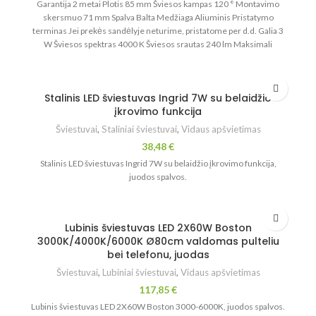
Garantija 2 metai Plotis 85 mm Šviesos kampas 120 ° Montavimo
skersmuo 71 mm Spalva Balta Medžiaga Aliuminis Pristatymo
terminas Jei prekės sandėlyje neturime, pristatome per d.d. Galia 3
W Šviesos spektras 4000 K Šviesos srautas 240 lm Maksimali
aplinkos temperatūra 45 °C Minimali aplinkos temperatūra -20 °C
Atsparumo dulkėms ir vandeniui klasė (IP) 20
Stalinis LED šviestuvas Ingrid 7W su belaidžio
įkrovimo funkcija
Šviestuvai
,
Staliniai šviestuvai
,
Vidaus apšvietimas
38,48
€
Stalinis LED šviestuvas Ingrid 7W su belaidžio įkrovimo funkcija,
juodos spalvos.
Lubinis šviestuvas LED 2X60W Boston
3000K/4000K/6000K Ø80cm valdomas pulteliu
bei telefonu, juodas
Šviestuvai
,
Lubiniai šviestuvai
,
Vidaus apšvietimas
117,85
€
Lubinis šviestuvas LED 2X60W Boston 3000-6000K, juodos spalvos.