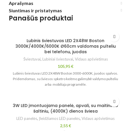
Aprašymas
Siuntimas ir pristatymas
Panašūs produktai
Lubinis šviestuvas LED 2X48W Boston
3000K/4000K/6000K Ø60cm valdomas pulteliu
bei telefonu, juodas
Šviestuvai
,
Lubiniai šviestuvai
,
Vidaus apšvietimas
105,95
€
Lubinis šviestuvas LED 2X48W Boston 3000-6000K, juodos spalvos.
Pridemdomas, su šviesos spketro keitmo galimybė valdymo pulteliu
arba mobiliaja programėle.
3W LED įmontuojama panelė, apvali, su maitinimo
šaltiniu, (4000K) dienos šviesa
LED panelės
,
Įleidžiamos LED panelės
,
Vidaus apšvietimas
2,55
€