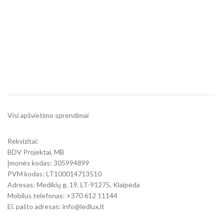
Visi apšvietimo sprendimai
Rekvizitai:
BDV Projektai, MB
Įmonės kodas: 305994899
PVM kodas: LT100014713510
Adresas: Medikių g. 19, LT-91275, Klaipėda
Mobilus telefonas: +370 612 11144
El. pašto adresas: info@ledlux.lt