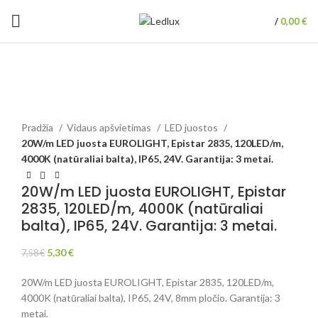
/
0,00
€
-30%
Padidinti
Pradžia
Vidaus apšvietimas
LED juostos
20W/m LED juosta EUROLIGHT, Epistar 2835, 120LED/m,
4000K (natūraliai balta), IP65, 24V. Garantija: 3 metai.
20W/m LED juosta EUROLIGHT, Epistar
2835, 120LED/m, 4000K (natūraliai
balta), IP65, 24V. Garantija: 3 metai.
5,30
€
7,58
€
20W/m LED juosta EUROLIGHT, Epistar 2835, 120LED/m,
4000K (natūraliai balta), IP65, 24V, 8mm pločio. Garantija: 3
metai.